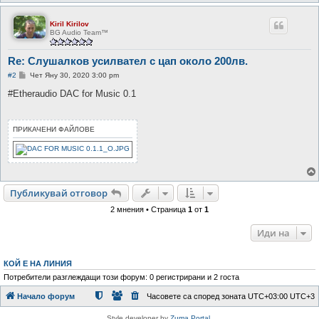
Kiril Kirilov
BG Audio Team™
Re: Слушалков усилвател с цап около 200лв.
М
#2
Чет Яну 30, 2020 3:00 pm
н
е
#Etheraudio DAC for Music 0.1
н
и
е
ПРИКАЧЕНИ ФАЙЛОВЕ
Публикувай отговор
2 мнения • Страница
1
от
1
Иди на
КОЙ Е НА ЛИНИЯ
Потребители разглеждащи този форум: 0 регистрирани и 2 госта
Начало форум
Часовете са според зоната UTC+03:00 UTC+3
Style developer by
Zuma Portal
,