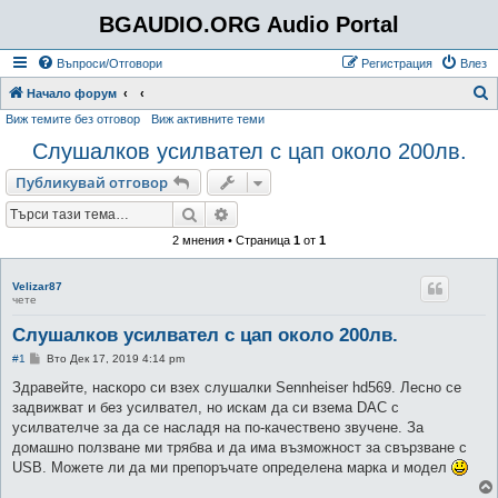
BGAUDIO.ORG Audio Portal
Въпроси/Отговори
Регистрация
Влез
Т
Начало форум
Виж темите без отговор
Виж активните теми
ъ
Слушалков усилвател с цап около 200лв.
р
с
Публикувай отговор
е
Търсене
Разширено търсене
н
2 мнения • Страница
1
от
1
е
Velizar87
чете
Слушалков усилвател с цап около 200лв.
М
#1
Вто Дек 17, 2019 4:14 pm
н
е
Здравейте, наскоро си взех слушалки Sennheiser hd569. Лесно се
н
задвижват и без усилвател, но искам да си взема DAC с
и
е
усилвателче за да се насладя на по-качествено звучене. За
домашно ползване ми трябва и да има възможност за свързване с
USB. Можете ли да ми препоръчате определена марка и модел