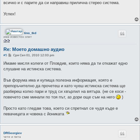
всичко и с парите да си направиш прилична стерео система.
и
е
Успех!
tino_tkd
има известен опит
Re: Моето домашно аудио
М
#5
Сря Сеп 01, 2010 12:03 pm
н
е
Имаме мисля колеги от Пловдив, които няма да ти откажат едно
н
слушане на истинска система.
и
е
Във форума има и купища полезна информация, която е
препоръчително да прочетеш и като чуеш истинска система ще
разбереш колко пари и труд си хвърлил на вятъра. (не се коси -
повечето сме минали по тоя път, аз дори още съм на него
)
Просто като гледам това, което си спретнал се чудя къде е
певачицата и човека с йониката
DRGeorgiev
чете и пита