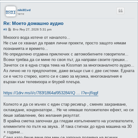
niki81vd
чете
Re: Моето домашно аудио
М
#9
Вто Яну 27, 2026 5:31 pm
н
е
Мнооого вода изтече от началото...
н
Не съм се хванал да правя лични проекти, просто защото нямам
и
е
познанията и времето...
Но определено отдавна приключих с автомобилните говорители...
Всеки трябва да си мине по своя път, да направи своите грешки...
Зачетох се в една стара тема на Kissman за многоканалното аудио...
Аз лично не го предпочитем, даже вкъщи съм с две системи. Едната
си е чисто стерео, която си е само за музика, многоканалния е
вързан към телевизора и блурей плеъра.
https://1drv.ms/i/c/783f1864af953284/IQ ... I?e=jfIqgf
Колкото и да се мъчех с един стар ресивър , сменях захранване,
охлаждане, кондензатори... Не че нямаше положителен ефект, но си
беше забавление, без желания резултат.
В крайна сметка започнах да гледам изпълнението на усилвателите,
елементите по пътя на звука.. И така стигнах до една машина на 30
+ години...
След като беше вече при мен се започна подмяна на всички