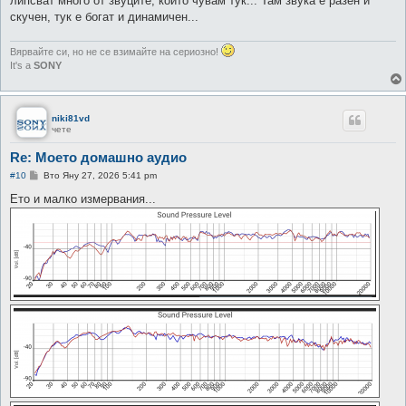
липсват много от звуците, които чувам тук... Там звука е разен и
скучен, тук е богат и динамичен...
Вярвайте си, но не се взимайте на сериозно!
It's a
SONY
niki81vd
чете
Re: Моето домашно аудио
М
#10
Вто Яну 27, 2026 5:41 pm
н
е
Ето и малко измервания...
н
и
е