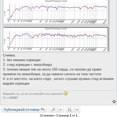
Снимка:
1: без никакви корекции
2: след корекции с еквалйзера
3: понеже имаше пик на около 150 херца, се наложи да правя
промени по еквалйзера, за да намаля силата на тези честоти
4: е от мястото, на което седя , когато слушам музика след всякакви
видове корекции
Вярвайте си, но не се взимайте на сериозно!
It's a
SONY
Публикувай отговор
10 мнения • Страница
1
от
1