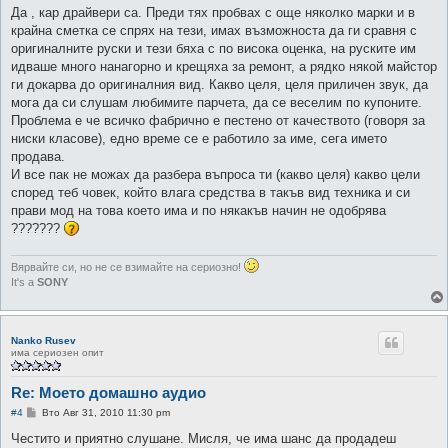
е
Да , кар драйвери са. Преди тях пробвах с още няколко марки и в
н
крайна сметка се спрях на тези, имах възможноста да ги сравня с
и
е
оригиналните руски и тези бяха с по висока оценка, на руските им
идваше много нанагорно и крещяха за ремонт, а рядко някой майстор
ги докарва до оригиналния вид. Какво целя, целя приличен звук, да
мога да си слушам любимите парчета, да се веселим по купоните.
Проблема е че всичко фабрично е пестено от качеството (говоря за
ниски класове), едно време се е работило за име, сега името
продава.
И все пак не можах да разбера въпроса ти (какво целя) какво цели
според теб човек, който влага средства в такъв вид техника и си
прави мод на това което има и по някакъв начин не одобрява
???????
Вярвайте си, но не се взимайте на сериозно!
It's a
SONY
Nanko Rusev
има сериозен опит
Re: Моето домашно аудио
М
#4
Вто Авг 31, 2010 11:30 pm
н
е
Честито и приятно слушане. Мисля, че има шанс да продадеш
н