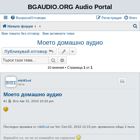
BGAUDIO.ORG Audio Portal
Въпроси/Отговори
Регистрация
Влез
Т
Начало форум
Виж темите без отговор
Виж активните теми
ъ
Моето домашно аудио
р
с
Публикувай отговор
е
Търсене
Разширено търсене
н
10 мнения • Страница
1
от
1
е
niki81vd
чете
Моето домашно аудио
М
#1
Вто Авг 31, 2010 10:20 pm
н
е
н
и
е
Последно промяна от
niki81vd
на Чет Сеп 02, 2010 12:15 pm, променено общо 2 пъти.
Вярвайте си, но не се взимайте на сериозно!