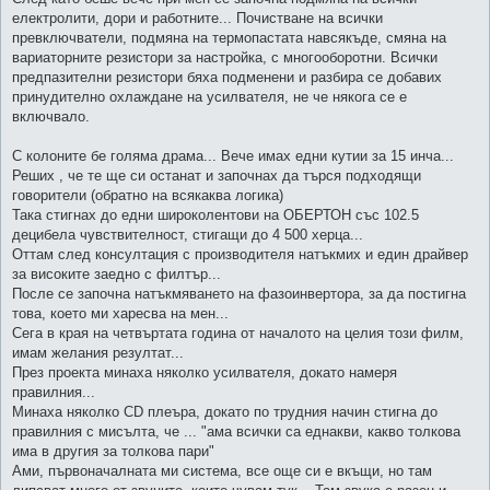
електролити, дори и работните... Почистване на всички
превключватели, подмяна на термопастата навсякъде, смяна на
вариаторните резистори за настройка, с многооборотни. Всички
предпазителни резистори бяха подменени и разбира се добавих
принудително охлаждане на усилвателя, не че някога се е
включвало.
С колоните бе голяма драма... Вече имах едни кутии за 15 инча...
Реших , че те ще си останат и започнах да търся подходящи
говорители (обратно на всякаква логика)
Така стигнах до едни широколентови на ОБЕРТОН със 102.5
децибела чувствителност, стигащи до 4 500 херца...
Оттам след консултация с производителя натъкмих и един драйвер
за високите заедно с филтър...
После се започна натъкмяването на фазоинвертора, за да постигна
това, което ми харесва на мен...
Сега в края на четвъртата година от началото на целия този филм,
имам желания резултат...
През проекта минаха няколко усилвателя, докато намеря
правилния...
Минаха няколко CD плеъра, докато по трудния начин стигна до
правилния с мисълта, че ... "ама всички са еднакви, какво толкова
има в другия за толкова пари"
Ами, първоначалната ми система, все още си е вкъщи, но там