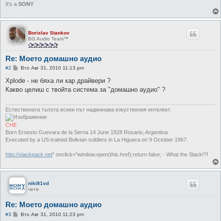
It's a
SONY
Borislav Stankov
BG Audio Team™
Re: Моето домашно аудио
М
#2
Вто Авг 31, 2010 11:13 pm
н
е
Xplode - не бяха ли кар драйвери ?
н
Какво целиш с твойта система за "домашно аудио" ?
и
е
Естествената тъпота всеки път надминава изкуствения интелект.
CHE
Born Ernesto Guevara de la Serna 14 June 1928 Rosario, Argentina.
Executed by a US-trained Bolivian soldiers in La Higuera on 9 October 1967.
http://slackpack.net
" onclick="window.open(this.href);return false; - What the Slack!?!
niki81vd
чете
Re: Моето домашно аудио
М
#3
Вто Авг 31, 2010 11:23 pm
н