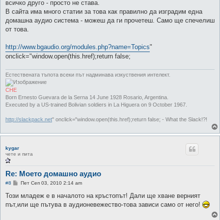
всичко друго - просто не става.
В сайта има много статии за това как правилно да изградим една
домашна аудио система - можеш да ги прочетеш. Само ще спечелиш
от това.
http://www.bgaudio.org/modules.php?name=Topics
"
onclick="window.open(this.href);return false;
Естествената тъпота всеки път надминава изкуствения интелект.
CHE
Born Ernesto Guevara de la Serna 14 June 1928 Rosario, Argentina.
Executed by a US-trained Bolivian soldiers in La Higuera on 9 October 1967.
http://slackpack.net
" onclick="window.open(this.href);return false; - What the Slack!?!
kygar
чете и пита
Re: Моето домашно аудио
М
#8
Пет Сеп 03, 2010 2:14 am
н
е
Този младеж е в началото на кръстопът! Дали ще хване верният
н
път,или ще пътува в аудионевежество-това зависи само от него!
и
е