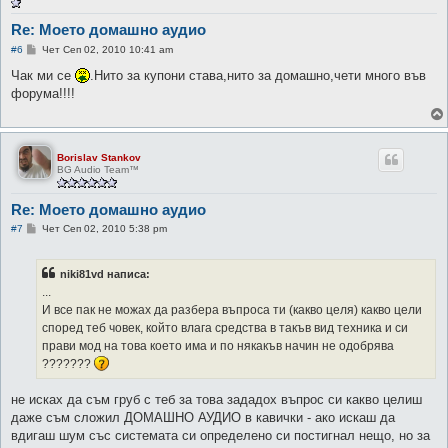
Re: Моето домашно аудио
М
#6
Чет Сеп 02, 2010 10:41 am
н
е
Чак ми се
.Нито за купони става,нито за домашно,чети много във
н
форума!!!!
и
е
Borislav Stankov
BG Audio Team™
Re: Моето домашно аудио
М
#7
Чет Сеп 02, 2010 5:38 pm
н
е
н
niki81vd написа:
и
е
...
И все пак не можах да разбера въпроса ти (какво целя) какво цели
според теб човек, който влага средства в такъв вид техника и си
прави мод на това което има и по някакъв начин не одобрява
???????
не исках да съм груб с теб за това зададох въпрос си какво целиш
даже съм сложил ДОМАШНО АУДИО в кавички - ако искаш да
вдигаш шум със системата си определено си постигнал нещо, но за