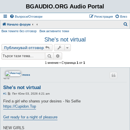
BGAUDIO.ORG Audio Portal
Въпроси/Отговори
Регистрация
Влез
Т
Начало форум
Виж темите без отговор
Виж активните теми
ъ
She's not virtual
р
с
Публикувай отговор
е
Търсене
Разширено търсене
н
1 мнение • Страница
1
от
1
е
moss
чете
She's not virtual
М
#1
Пет Юли 03, 2026 4:21 am
н
е
Find a girl who shares your desires - No Selfie
н
https://Cupidon.Top
и
е
Get ready for a night of pleasure
NEW GIRLS