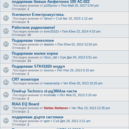
подарявам бивши Амфитонки 100 АС-022
Последно мнение от
p100ynov
«
Пон Май 29, 2017 5:54 pm
Отговори:
1
Усилвател Електроакустика.
Последно мнение от
Simon
«
Съб Авг 15, 2015 1:12 am
Отговори:
6
Работили радиолампи!
Последно мнение от
ever20102
«
Пон Юни 23, 2014 4:33 am
Отговори:
10
Подарявам тонколони
Последно мнение от
diadoto
«
Пон Юни 02, 2014 12:02 pm
Отговори:
3
Подарявам малки хорни
Последно мнение от
Vizor_old
«
Сря Дек 04, 2013 5:51 am
Отговори:
13
Подарявам STK4182II модул
Последно мнение от
skurna
«
Пет Ное 29, 2013 9:15 am
Отговори:
1
CRT монитори
Последно мнение от
masteramp
«
Чет Юни 20, 2013 10:25 pm
Плейър Technics sl-pg380Aза части
Последно мнение от
kromuilis
«
Пет Фев 01, 2013 2:20 am
Отговори:
2
RIAA EQ Board
Последно мнение от
Stefan Stefanov
«
Чет Яну 10, 2013 12:35 pm
Отговори:
1
подарявам дърти системки
Последно мнение от
apm
«
Съб Дек 29, 2012 2:21 am
Отговори:
2