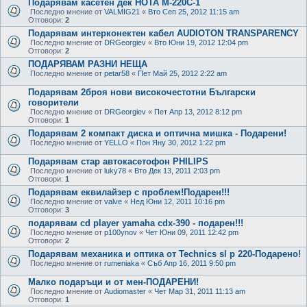
Подарявам касетен дек НОТА М-220С-1
Последно мнение от
VALMIG21
«
Вто Сеп 25, 2012 11:15 am
Отговори:
2
Подарявам интерконектен кабел AUDIOTON TRANSPARENCY
Последно мнение от
DRGeorgiev
«
Вто Юни 19, 2012 12:04 pm
Отговори:
2
ПОДАРЯВАМ РАЗНИ НЕЩА
Последно мнение от
petar58
«
Пет Май 25, 2012 2:22 am
Подарявам 2броя нови високочестотни Български
говорители
Последно мнение от
DRGeorgiev
«
Пет Апр 13, 2012 8:12 pm
Отговори:
1
Подарявам 2 компакт диска и оптична мишка - Подарени!
Последно мнение от
YELLO
«
Пон Яну 30, 2012 1:22 pm
Подарявам стар автокасетофон PHILIPS
Последно мнение от
luky78
«
Вто Дек 13, 2011 2:03 pm
Отговори:
1
Подарявам еквилайзер с проблем!Подарен!!!
Последно мнение от
valve
«
Нед Юни 12, 2011 10:16 pm
Отговори:
3
подарявам cd player yamaha cdx-390 - подарен!!!
Последно мнение от
p100ynov
«
Чет Юни 09, 2011 12:42 pm
Отговори:
2
Подарявам механика и оптика от Technics sl p 220-Подаренo!
Последно мнение от
rumeniaka
«
Съб Апр 16, 2011 9:50 pm
Малко подаръци и от мен-ПОДАРЕНИ!
Последно мнение от
Audiomaster
«
Чет Мар 31, 2011 11:13 am
Отговори:
1