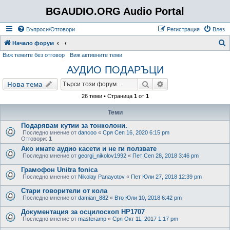
BGAUDIO.ORG Audio Portal
Въпроси/Отговори
Регистрация
Влез
Т
Начало форум
Виж темите без отговор
Виж активните теми
ъ
АУДИО ПОДАРЪЦИ
р
с
Търсене
Разширено търсен
Нова тема
е
26 теми • Страница
1
от
1
н
Теми
е
Подарявам кутии за тонколони.
Последно мнение от
dancoo
«
Сря Сеп 16, 2020 6:15 pm
Отговори:
1
Ако имате аудио касети и не ги ползвате
Последно мнение от
georgi_nikolov1992
«
Пет Сеп 28, 2018 3:46 pm
Грамофон Unitra fonica
Последно мнение от
Nikolay Panayotov
«
Пет Юли 27, 2018 12:39 pm
Стари говорители от кола
Последно мнение от
damian_882
«
Вто Юли 10, 2018 6:42 pm
Документация за осцилоскоп HP1707
Последно мнение от
masteramp
«
Сря Окт 11, 2017 1:17 pm