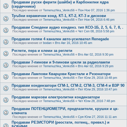
Продавам руски ферити (шайби) и Карбонилни ядра
(сердечники)
Последно мнение от
Temenuzhka_Venko56
«
Пон Ное 07, 2016 1:36 pm
Тръбни керамични конд. КТ-1, КТ-2, КТ-3 и дискови
Последно мнение от
Temenuzhka_Venko56
«
Пет Ное 04, 2016 6:46 pm
Продавам Слюдени аудио конденз. тип КСО-1Б, 2, 5, 6, 7, 8, .
Последно мнение от
Temenuzhka_Venko56
«
Чет Сеп 08, 2016 5:58 pm
Продавам голям 4 канален авто-усилвател Renegade
Последно мнение от
bodan
«
Вто Авг 16, 2016 10:45 am
Реглети, пера и клеми за реглети
Последно мнение от
Temenuzhka_Venko56
«
Вто Авг 02, 2016 9:30 pm
Продавам 7-пинови и 9-пинови цокли за радиолампи
Последно мнение от
Temenuzhka_Venko56
«
Вто Авг 02, 2016 9:29 pm
Продавам Лампови Кварцови Кристали и Резонатори
Последно мнение от
Temenuzhka_Venko56
«
Пет Юли 29, 2016 10:48 pm
Продавам кондензатори СГМ-1, СГМ-2, СГМ-3, СГМ-4 и ВЗР 90
Последно мнение от
Temenuzhka_Venko56
«
Пет Юли 29, 2016 10:47 pm
Продавам маркови електролитни кондензатори
Последно мнение от
Temenuzhka_Venko56
«
Чет Юли 28, 2016 7:48 pm
Продавам ПОТЕНЦИОМЕТРИ, предпазители, крушки и цк-
ключета
Последно мнение от
Temenuzhka_Venko56
«
Сря Юли 27, 2016 11:11 am
Продавам РЕЗИСТОРИ (реостати, потенц., превкл.) и
БОБИНИ