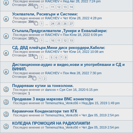
Последно мнение от
RAICHEV
«
Нед Авг 28, 2022 7:24 pm
Отговори:
201
1
11
12
13
14
…
Усилватели, Ресивъри и Системи:
Последно мнение от
RAICHEV
«
Чет Юли 28, 2022 4:28 pm
Отговори:
394
1
24
25
26
27
…
Стъпала,Предусилватели ,Тунери и Еквалайзери:
Последно мнение от
RAICHEV
«
Пон Юли 18, 2022 6:09 pm
Отговори:
183
1
10
11
12
13
…
СД, ДВД плейъри,Мини диск рекордери,Кабели:
Последно мнение от
RAICHEV
«
Чет Юли 14, 2022 10:08 am
Отговори:
119
1
5
6
7
8
…
Дистанционни-аудио и видео,нови и употребявани и СД и
ВИНИЛ.
Последно мнение от
RAICHEV
«
Пон Фев 28, 2022 7:30 pm
Отговори:
29
1
2
Подарявам кутии за тонколони.
Последно мнение от
dancoo
«
Сря Сеп 16, 2020 6:15 pm
Отговори:
1
Продавам 3 вида маркови BNC конектори
Последно мнение от
Temenuzhka_Venko56
«
Нед Дек 15, 2019 1:49 pm
Керамични Кондензатори тип КГК
Последно мнение от
Temenuzhka_Venko56
«
Чет Дек 05, 2019 2:54 pm
КОЛЕДНА ПРОМОЦИЯ НА РАДИОЛАМПИ
Последно мнение от
Temenuzhka_Venko56
«
Чет Дек 05, 2019 2:54 pm