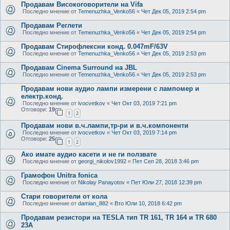
Продавам Високоговорители на Vifa
Последно мнение от
Temenuzhka_Venko56
«
Чет Дек 05, 2019 2:54 pm
Продавам Реглети
Последно мнение от
Temenuzhka_Venko56
«
Чет Дек 05, 2019 2:54 pm
Продавам Стирофлексни конд. 0.047mF/63V
Последно мнение от
Temenuzhka_Venko56
«
Чет Дек 05, 2019 2:53 pm
Продавам Cinema Surround на JBL
Последно мнение от
Temenuzhka_Venko56
«
Чет Дек 05, 2019 2:53 pm
Продавам нови аудио лампи измерени с лампомер и
електр.конд.
Последно мнение от
ivocvetkov
«
Чет Окт 03, 2019 7:21 pm
Отговори:
19
1
2
Продавам нови в.ч.лампи,тр-ри и в.ч.компоненти
Последно мнение от
ivocvetkov
«
Чет Окт 03, 2019 7:14 pm
Отговори:
25
1
2
Ако имате аудио касети и не ги ползвате
Последно мнение от
georgi_nikolov1992
«
Пет Сеп 28, 2018 3:46 pm
Грамофон Unitra fonica
Последно мнение от
Nikolay Panayotov
«
Пет Юли 27, 2018 12:39 pm
Стари говорители от кола
Последно мнение от
damian_882
«
Вто Юли 10, 2018 6:42 pm
Продавам резистори на TESLA тип TR 161, TR 164 и TR 680
23А