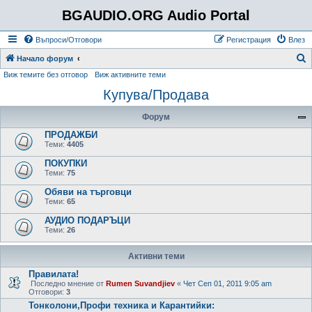
BGAUDIO.ORG Audio Portal
Въпроси/Отговори
Регистрация
Влез
Т
Начало форум
Виж темите без отговор
Виж активните теми
ъ
Купува/Продава
р
с
Форум
е
ПРОДАЖБИ
н
Теми:
4405
е
ПОКУПКИ
Теми:
75
Обяви на търговци
Теми:
65
АУДИО ПОДАРЪЦИ
Теми:
26
Активни теми
Правилата!
Последно мнение от
Rumen Suvandjiev
«
Чет Сеп 01, 2011 9:05 am
Отговори:
3
Тонколони,Профи техника и Карантийки: