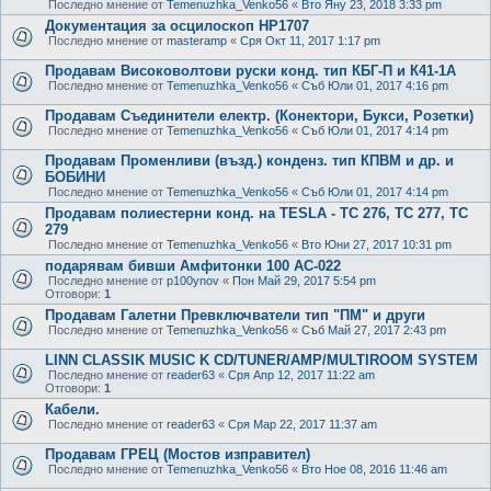
Последно мнение от
Temenuzhka_Venko56
«
Вто Яну 23, 2018 3:33 pm
Документация за осцилоскоп HP1707
Последно мнение от
masteramp
«
Сря Окт 11, 2017 1:17 pm
Продавам Високоволтови руски конд. тип КБГ-П и К41-1А
Последно мнение от
Temenuzhka_Venko56
«
Съб Юли 01, 2017 4:16 pm
Продавам Съединители електр. (Конектори, Букси, Розетки)
Последно мнение от
Temenuzhka_Venko56
«
Съб Юли 01, 2017 4:14 pm
Продавам Променливи (възд.) конденз. тип КПВМ и др. и
БОБИНИ
Последно мнение от
Temenuzhka_Venko56
«
Съб Юли 01, 2017 4:14 pm
Продавам полиестерни конд. на TESLA - TC 276, TC 277, TC
279
Последно мнение от
Temenuzhka_Venko56
«
Вто Юни 27, 2017 10:31 pm
подарявам бивши Амфитонки 100 АС-022
Последно мнение от
p100ynov
«
Пон Май 29, 2017 5:54 pm
Отговори:
1
Продавам Галетни Превключватели тип "ПМ" и други
Последно мнение от
Temenuzhka_Venko56
«
Съб Май 27, 2017 2:43 pm
LINN CLASSIK MUSIC K CD/TUNER/AMP/MULTIROOM SYSTEM
Последно мнение от
reader63
«
Сря Апр 12, 2017 11:22 am
Отговори:
1
Кабели.
Последно мнение от
reader63
«
Сря Мар 22, 2017 11:37 am
Продавам ГРЕЦ (Мостов изправител)
Последно мнение от
Temenuzhka_Venko56
«
Вто Ное 08, 2016 11:46 am