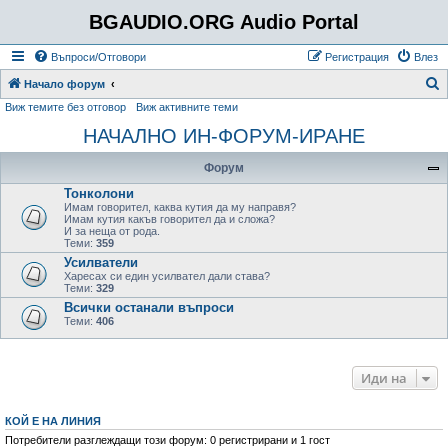
BGAUDIO.ORG Audio Portal
Въпроси/Отговори
Регистрация
Влез
Т
Начало форум
Виж темите без отговор
Виж активните теми
ъ
НАЧАЛНО ИН-ФОРУМ-ИРАНЕ
р
с
Форум
е
Тонколони
н
Имам говорител, каква кутия да му направя?
Имам кутия какъв говорител да и сложа?
е
И за неща от рода.
Теми:
359
Усилватели
Харесах си един усилвател дали става?
Теми:
329
Всички останали въпроси
Теми:
406
Иди на
КОЙ Е НА ЛИНИЯ
Потребители разглеждащи този форум: 0 регистрирани и 1 гост