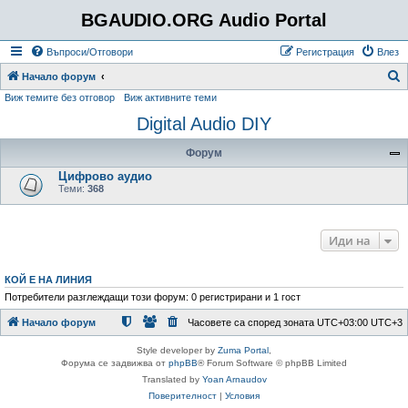
BGAUDIO.ORG Audio Portal
Въпроси/Отговори
Регистрация
Влез
Т
Начало форум
Виж темите без отговор
Виж активните теми
ъ
Digital Audio DIY
р
с
Форум
е
Цифрово аудио
н
Теми:
368
е
Иди на
КОЙ Е НА ЛИНИЯ
Потребители разглеждащи този форум: 0 регистрирани и 1 гост
Начало форум
Часовете са според зоната UTC+03:00 UTC+3
Style developer by
Zuma Portal
,
Форума се задвижва от
phpBB
® Forum Software © phpBB Limited
Translated by
Yoan Arnaudov
Поверителност
|
Условия