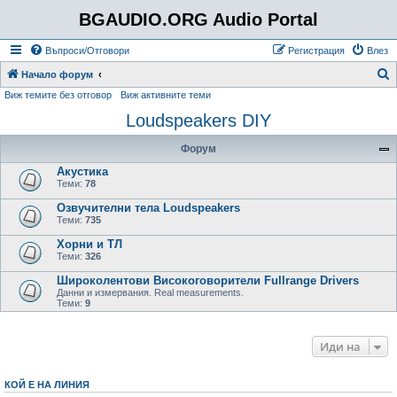
BGAUDIO.ORG Audio Portal
Въпроси/Отговори
Регистрация
Влез
Т
Начало форум
Виж темите без отговор
Виж активните теми
ъ
Loudspeakers DIY
р
с
Форум
е
Акустика
н
Теми:
78
е
Озвучителни тела Loudspeakers
Теми:
735
Хорни и ТЛ
Теми:
326
Широколентови Високоговорители Fullrange Drivers
Данни и измервания. Real measurements.
Теми:
9
Иди на
КОЙ Е НА ЛИНИЯ