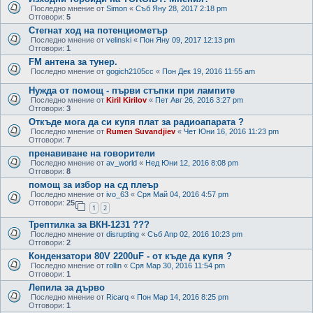
Последно мнение от
Simon
«
Съб Яну 28, 2017 2:18 pm
Отговори:
5
Стегнат ход на потенциометър
Последно мнение от
velinski
«
Пон Яну 09, 2017 12:13 pm
Отговори:
1
FM антена за тунер.
Последно мнение от
gogich2105cc
«
Пон Дек 19, 2016 11:55 am
Нужда от помощ - първи стъпки при лампите
Последно мнение от
Kiril Kirilov
«
Пет Авг 26, 2016 3:27 pm
Отговори:
3
Откъде мога да си купя плат за радиоапарата ?
Последно мнение от
Rumen Suvandjiev
«
Чет Юни 16, 2016 11:23 pm
Отговори:
7
пренавиване на говорители
Последно мнение от
av_world
«
Нед Юни 12, 2016 8:08 pm
Отговори:
8
помощ за избор на сд плеър
Последно мнение от
ivo_63
«
Сря Май 04, 2016 4:57 pm
Отговори:
25
1
2
Трептилка за ВКН-1231 ???
Последно мнение от
disrupting
«
Съб Апр 02, 2016 10:23 pm
Отговори:
2
Кондензатори 80V 2200uF - от къде да купя ?
Последно мнение от
rollin
«
Сря Мар 30, 2016 11:54 pm
Отговори:
1
Лепила за дърво
Последно мнение от
Ricarq
«
Пон Мар 14, 2016 8:25 pm
Отговори:
1