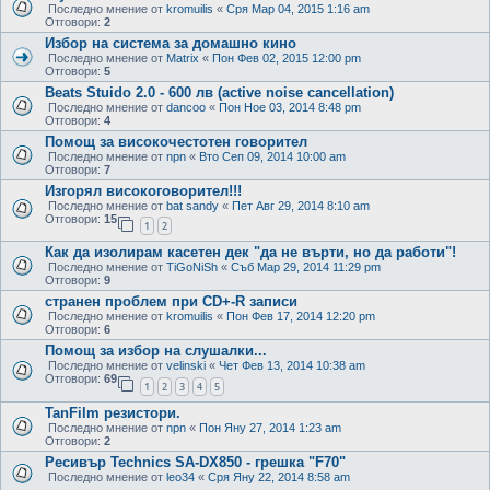
Последно мнение от
kromuilis
«
Сря Мар 04, 2015 1:16 am
Отговори:
2
Избор на система за домашно кино
Последно мнение от
Matrix
«
Пон Фев 02, 2015 12:00 pm
Отговори:
5
Beats Stuido 2.0 - 600 лв (active noise cancellation)
Последно мнение от
dancoo
«
Пон Ное 03, 2014 8:48 pm
Отговори:
4
Помощ за високочестотен говорител
Последно мнение от
npn
«
Вто Сеп 09, 2014 10:00 am
Отговори:
7
Изгорял високоговорител!!!
Последно мнение от
bat sandy
«
Пет Авг 29, 2014 8:10 am
Отговори:
15
1
2
Как да изолирам касетен дек "да не върти, но да работи"!
Последно мнение от
TiGoNiSh
«
Съб Мар 29, 2014 11:29 pm
Отговори:
9
странен проблем при CD+-R записи
Последно мнение от
kromuilis
«
Пон Фев 17, 2014 12:20 pm
Отговори:
6
Помощ за избор на слушалки...
Последно мнение от
velinski
«
Чет Фев 13, 2014 10:38 am
Отговори:
69
1
2
3
4
5
TanFilm резистори.
Последно мнение от
npn
«
Пон Яну 27, 2014 1:23 am
Отговори:
2
Ресивър Technics SA-DX850 - грешка "F70"
Последно мнение от
leo34
«
Сря Яну 22, 2014 8:58 am