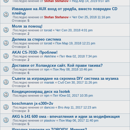
Последно мнение от
Stefan Stefanov
«
Нед Апр 14, 2019 9:07 am
Изваждане на AUX вход от уредба, вместо повреден CD
плейър
Последно мнение от
Stefan Stefanov
«
Чет Окт 25, 2018 11:16 pm
Отговори:
5
Моля за помощ!
Последно мнение от
toroid
«
Чет Сеп 20, 2018 4:01 pm
Отговори:
2
Дилема за стерео система
Последно мнение от
toroid
«
Пон Мар 19, 2018 12:21 pm
Отговори:
1
AKAI CS-703D- Проблем!
Последно мнение от
Alekhine
«
Пет Фев 02, 2018 7:34 pm
Отговори:
2
Доставки от Холандски сайт. Кой прави такива?
Последно мнение от
npn
«
Пон Яну 08, 2018 10:46 pm
Отговори:
6
Съвети за изграждане на скромна DIY система за музика
Последно мнение от
maniak
«
Съб Сеп 30, 2017 11:26 pm
Отговори:
6
Кондициониращ диск на Isotek
Последно мнение от
npn
«
Пет Юни 02, 2017 10:35 pm
boschmann jx-s300+2v
Последно мнение от
dancoo
«
Вто Апр 11, 2017 12:23 am
Отговори:
3
AKG k-141 600 ома - впечатления и идеи за модификация
Последно мнение от
ptaskov
«
Пон Мар 06, 2017 11:40 pm
Отговори:
5
Изходни тороиди на TOROIDY. Мнения?