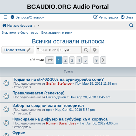
BGAUDIO.ORG Audio Portal
Въпроси/Отговори
Регистрация
Влез
Т
Начало форум
Виж темите без отговор
Виж активните теми
ъ
Всички останали въпроси
р
с
Търсене
Разширено търсен
Нова тема
е
Страница
1
от
9
1
2
3
4
5
9
Следваща
406 теми
…
н
е
Теми
Подмяна на stk402-100s на аудиоуредба сони?
Последно мнение от
Stefan Stefanov
«
Пон Мар 15, 2021 11:29 pm
Отговори:
3
Превключвател (селектор)
Последно мнение от
Бисер Данев
«
Пон Апр 20, 2020 11:45 am
Избор на средночестотен говорител
Последно мнение от
npn
«
Нед Сеп 01, 2019 5:34 pm
Отговори:
2
Фиксиране на дифузер на субуфер към корпуса
Последно мнение от
Rumen Suvandjiev
«
Пет Авг 30, 2019 4:06 pm
Отговори:
6
Фурие