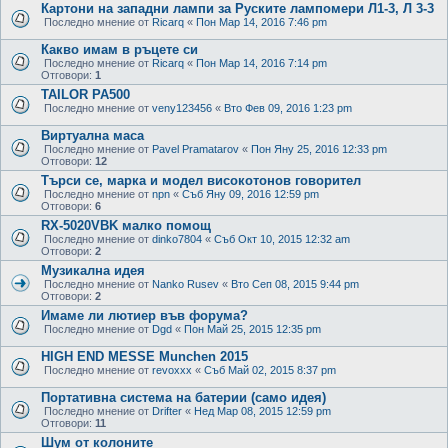
Картони на западни лампи за Руските лампомери Л1-3, Л 3-3
Последно мнение от
Ricarq
«
Пон Мар 14, 2016 7:46 pm
Какво имам в ръцете си
Последно мнение от
Ricarq
«
Пон Мар 14, 2016 7:14 pm
Отговори:
1
TAILOR PA500
Последно мнение от
veny123456
«
Вто Фев 09, 2016 1:23 pm
Виртуална маса
Последно мнение от
Pavel Pramatarov
«
Пон Яну 25, 2016 12:33 pm
Отговори:
12
Търси се, марка и модел високотонов говорител
Последно мнение от
npn
«
Съб Яну 09, 2016 12:59 pm
Отговори:
6
RX-5020VBK малко помощ
Последно мнение от
dinko7804
«
Съб Окт 10, 2015 12:32 am
Отговори:
2
Музикална идея
Последно мнение от
Nanko Rusev
«
Вто Сеп 08, 2015 9:44 pm
Отговори:
2
Имаме ли лютиер във форума?
Последно мнение от
Dgd
«
Пон Май 25, 2015 12:35 pm
HIGH END MESSE Munchen 2015
Последно мнение от
revoxxx
«
Съб Май 02, 2015 8:37 pm
Портативна система на батерии (само идея)
Последно мнение от
Drifter
«
Нед Мар 08, 2015 12:59 pm
Отговори:
11
Шум от колоните