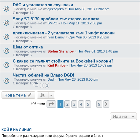
DAC и усилвател за слушалки
Последно мнение от
djekodjeko
«
Пон Апр 08, 2013 11:02 pm
Отговори:
12
Sony ST 5130 проблем със стерео лампата
Последно мнение от
BMPO
«
Пон Мар 11, 2013 2:58 pm
Отговори:
3
превключвател - 2 усилвателя към 1 чифт колони
Последно мнение от
Ivan Dimov
«
Сря Фев 06, 2013 9:28 pm
Отговори:
5
Шум от оптика
Последно мнение от
Stefan Stefanov
«
Пет Фев 01, 2013 1:48 pm
Отговори:
6
С какво се пълнят стойките за Bookshelf колони?
Последно мнение от
Kiril Kirilov
«
Пон Яну 28, 2013 10:09 pm
Отговори:
10
Честит юбилей на Владо DGD!
Последно мнение от
Dgd
«
Пон Яну 28, 2013 8:00 pm
Отговори:
16
1
2
Нова тема
Страница
1
от
9
1
2
3
4
5
9
Следваща
406 теми
…
Иди на
КОЙ Е НА ЛИНИЯ
Потребители разглеждащи този форум: 0 регистрирани и 1 гост