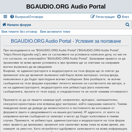
BGAUDIO.ORG Audio Portal
Въпроси/Отговори
Регистрация
Влез
Т
Начало форум
Виж темите без отговор
Виж активните теми
ъ
р
BGAUDIO.ORG Audio Portal - Условия за ползване
с
При посещаването на “BGAUDIO.ORG Audio Portal” (“BGAUDIO.ORG Audio Portal”,
е
“https://forum.bgaudio.org”), вие се съгласявате на условиата написани долу, но ако не
сте съгласни, не използвайте “BGAUDIO.ORG Audio Portal”. Запазваме правото си да
н
променяме по всяко време условията и при промяна ще се опитаме на направим
всично възможно да ви уведомим.
е
Въпреки, че администраторите и модераторите на този форум ще се опитат да
премахнат или да променят възможно най-бързо всеки материал, носещ вреда,
невъзможно е да бъдат прегледани всички съобщения. Вие разбирате, че всички
съобщения на тези форуми изразяват личното мнение на съответните им автори, а
не на администраторите, модераторите или уебмастъра (като изключим
съобщенията, пуснати от тези хора), и следователно те не носят никаква отговорност.
Приемате се да не пишете никакъв груб, неприличен, вулгарен, заплашителен,
сексуално-ориентиран или всякакъв друг материал, който нарушава законите. Такова
поведение може да доведе до моменталното и постоянното ви изгонване от
форумите (както и уведомяването на вашия доставчик). IP адресите, от които са
направени всички съобщения се записват и могат да бъдат използвани в такива
случаи. Приемате, че уебмастъра, администратора и модераторите на този форум
имат правото да премахват, променят или заключват всяка тема по всяко време, ако
намерят за уместно. Като потребител одобрявате записването на всяка информация,