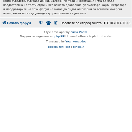
която въведете, във база данни. Въпреки, че тази информация няма да бъде
предоставяна на трети страни без вашето одобрение, уебмастъра, администратора
и модераторите на този форум не могат да бъдат отговорни за всякакви хакерски
атаки, които могат да доведат до разкриване на данните.
Начало форум
Часовете са според зоната UTC+03:00 UTC+3
Style developer by
Zuma Portal
,
Форума се задвижва от
phpBB
® Forum Software © phpBB Limited
Translated by
Yoan Arnaudov
Поверителност
|
Условия