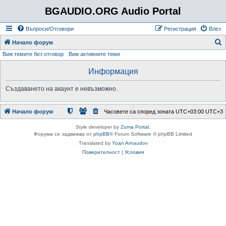
BGAUDIO.ORG Audio Portal
Въпроси/Отговори
Регистрация
Влез
Т
Начало форум
Виж темите без отговор
Виж активните теми
ъ
р
Информация
с
Създаването на акаунт е невъзможно.
е
н
Начало форум
Часовете са според зоната UTC+03:00 UTC+3
е
Style developer by
Zuma Portal
,
Форума се задвижва от
phpBB
® Forum Software © phpBB Limited
Translated by
Yoan Arnaudov
Поверителност
|
Условия