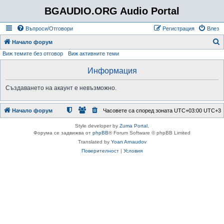
BGAUDIO.ORG Audio Portal
Въпроси/Отговори
Регистрация
Влез
Т
Начало форум
Виж темите без отговор
Виж активните теми
ъ
р
Информация
с
Създаването на акаунт е невъзможно.
е
н
Начало форум
Часовете са според зоната UTC+03:00 UTC+3
е
Style developer by
Zuma Portal
,
Форума се задвижва от
phpBB
® Forum Software © phpBB Limited
Translated by
Yoan Arnaudov
Поверителност
|
Условия