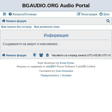
BGAUDIO.ORG Audio Portal
Въпроси/Отговори
Регистрация
Влез
Т
Начало форум
Виж темите без отговор
Виж активните теми
ъ
р
Информация
с
Създаването на акаунт е невъзможно.
е
н
Начало форум
Часовете са според зоната UTC+03:00 UTC+3
е
Style developer by
Zuma Portal
,
Форума се задвижва от
phpBB
® Forum Software © phpBB Limited
Translated by
Yoan Arnaudov
Поверителност
|
Условия