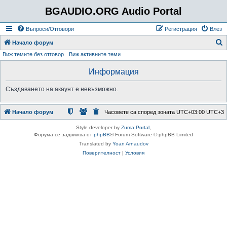
BGAUDIO.ORG Audio Portal
Въпроси/Отговори
Регистрация
Влез
Т
Начало форум
Виж темите без отговор
Виж активните теми
ъ
р
Информация
с
Създаването на акаунт е невъзможно.
е
н
Начало форум
Часовете са според зоната UTC+03:00 UTC+3
е
Style developer by
Zuma Portal
,
Форума се задвижва от
phpBB
® Forum Software © phpBB Limited
Translated by
Yoan Arnaudov
Поверителност
|
Условия