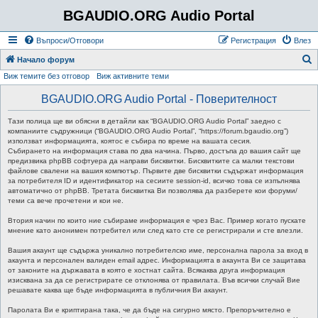
BGAUDIO.ORG Audio Portal
Въпроси/Отговори
Регистрация
Влез
Т
Начало форум
Виж темите без отговор
Виж активните теми
ъ
р
BGAUDIO.ORG Audio Portal - Поверителност
с
Тази полица ще ви обясни в детайли как “BGAUDIO.ORG Audio Portal” заедно с
е
компаниите съдружници (“BGAUDIO.ORG Audio Portal”, “https://forum.bgaudio.org”)
използват информацията, коятос е събира по време на вашата сесия.
н
Събирането на информация става по два начина. Първо, достъпа до вашия сайт ще
предизвика phpBB софтуера да направи бисквитки. Бисквитките са малки текстови
е
файлове свалени на вашия компютър. Първите две бисквитки съдържат информация
за потребителя ID и идентификатор на сесиите session-id, всичко това се изпълнява
автоматично от phpBB. Третата бисквитка Ви позволява да разберете кои форуми/
теми са вече прочетени и кои не.
Втория начин по които ние събираме информация е чрез Вас. Пример когато пускате
мнение като анонимен потребител или след като сте се регистрирали и сте влезли.
Вашия акаунт ще съдържа уникално потребителско име, персонална парола за вход в
акаунта и персонален валиден email адрес. Информацията в акаунта Ви се защитава
от законите на държавата в която е хостнат сайта. Всякаква друга информация
изисквана за да се регистрирате се отклонява от правилата. Във всички случай Вие
решавате каква ще бъде информацията в публичния Ви акаунт.
Паролата Ви е криптирана така, че да бъде на сигурно място. Препоръчително е