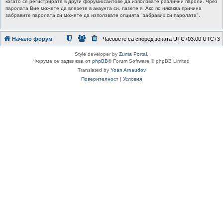
когато се регистрирате в други форуми/сайтове да използвате различни пароли. Чрез
паролата Вие можете да влезете в акаунта си, пазете я. Ако по някаква причина
забравите паролата си можете да използвате опцията "забравих си паролата".
Начало форум
Часовете са според зоната UTC+03:00 UTC+3
Style developer by
Zuma Portal
,
Форума се задвижва от
phpBB
® Forum Software © phpBB Limited
Translated by
Yoan Arnaudov
Поверителност
|
Условия