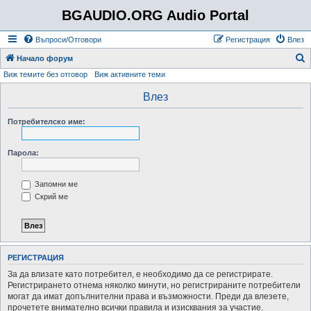
BGAUDIO.ORG Audio Portal
Въпроси/Отговори
Регистрация
Влез
Т
Начало форум
Виж темите без отговор
Виж активните теми
ъ
р
Влез
с
Потребителско име:
е
н
Парола:
е
Запомни ме
Скрий ме
РЕГИСТРАЦИЯ
За да влизате като потребител, е необходимо да се регистрирате.
Регистрирането отнема няколко минути, но регистрираните потребители
могат да имат допълнителни права и възможности. Преди да влезете,
прочетете внимателно всички правила и изисквания за участие.