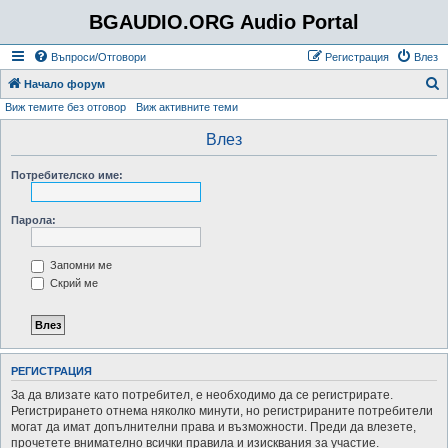
BGAUDIO.ORG Audio Portal
Въпроси/Отговори
Регистрация
Влез
Т
Начало форум
Виж темите без отговор
Виж активните теми
ъ
р
Влез
с
Потребителско име:
е
н
Парола:
е
Запомни ме
Скрий ме
РЕГИСТРАЦИЯ
За да влизате като потребител, е необходимо да се регистрирате.
Регистрирането отнема няколко минути, но регистрираните потребители
могат да имат допълнителни права и възможности. Преди да влезете,
прочетете внимателно всички правила и изисквания за участие.