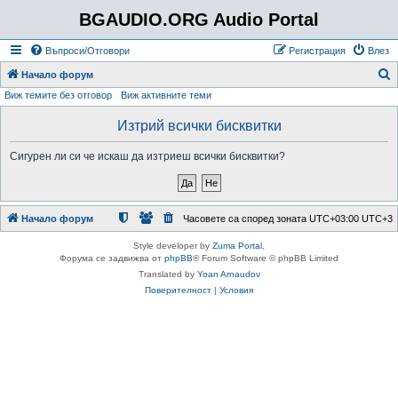
BGAUDIO.ORG Audio Portal
Въпроси/Отговори
Регистрация
Влез
Т
Начало форум
Виж темите без отговор
Виж активните теми
ъ
р
Изтрий всички бисквитки
с
Сигурен ли си че искаш да изтриеш всички бисквитки?
е
н
е
Начало форум
Часовете са според зоната UTC+03:00 UTC+3
Style developer by
Zuma Portal
,
Форума се задвижва от
phpBB
® Forum Software © phpBB Limited
Translated by
Yoan Arnaudov
Поверителност
|
Условия