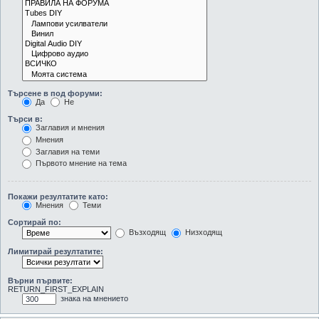
Търсене в под форуми:
Да
Не
Търси в:
Заглавия и мнения
Мнения
Заглавия на теми
Първото мнение на тема
Покажи резултатите като:
Мнения
Теми
Сортирай по:
Възходящ
Низходящ
Лимитирай резултатите:
Върни първите:
RETURN_FIRST_EXPLAIN
знака на мнението