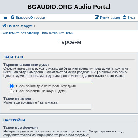
BGAUDIO.ORG Audio Portal
Въпроси/Отговори
Регистрация
Влез
Начало форум
Виж темите без отговор
Виж активните теми
Търсене
ЗАПИТВАНЕ
Търсене за ключови думи:
Сложи
+
пред думата, която искаш да бъде намерена и
-
пред думата, която не
искаш да бъде намерена. Сложи лист от думи разделени с
|
в скоби, ако само
една от думите трябва да бъде намерена. Можете да ползвайте * като маска.
Търси за коя да е от въведените думи
Търси за всички въведени думи
Търси по автор:
Можете да ползвайте * като маска.
НАСТРОЙКИ
Търси във форуми:
Избери форум или форуми в които искаш да търсиш. За да търсите и в под
форумите трябва да маркирате "търси в под форуми".