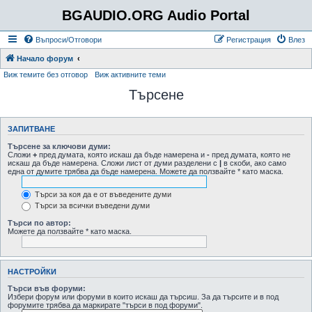
BGAUDIO.ORG Audio Portal
Въпроси/Отговори
Регистрация
Влез
Начало форум
Виж темите без отговор
Виж активните теми
Търсене
ЗАПИТВАНЕ
Търсене за ключови думи:
Сложи
+
пред думата, която искаш да бъде намерена и
-
пред думата, която не
искаш да бъде намерена. Сложи лист от думи разделени с
|
в скоби, ако само
една от думите трябва да бъде намерена. Можете да ползвайте * като маска.
Търси за коя да е от въведените думи
Търси за всички въведени думи
Търси по автор:
Можете да ползвайте * като маска.
НАСТРОЙКИ
Търси във форуми:
Избери форум или форуми в които искаш да търсиш. За да търсите и в под
форумите трябва да маркирате "търси в под форуми".