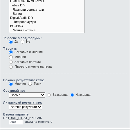
Търсене в под форуми:
Да
Не
Търси в:
Заглавия и мнения
Мнения
Заглавия на теми
Първото мнение на тема
Покажи резултатите като:
Мнения
Теми
Сортирай по:
Възходящ
Низходящ
Лимитирай резултатите:
Върни първите:
RETURN_FIRST_EXPLAIN
знака на мнението