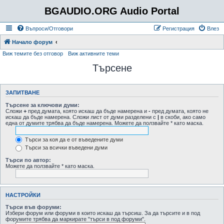
BGAUDIO.ORG Audio Portal
Въпроси/Отговори
Регистрация
Влез
Начало форум
Виж темите без отговор
Виж активните теми
Търсене
ЗАПИТВАНЕ
Търсене за ключови думи:
Сложи
+
пред думата, която искаш да бъде намерена и
-
пред думата, която не
искаш да бъде намерена. Сложи лист от думи разделени с
|
в скоби, ако само
една от думите трябва да бъде намерена. Можете да ползвайте * като маска.
Търси за коя да е от въведените думи
Търси за всички въведени думи
Търси по автор:
Можете да ползвайте * като маска.
НАСТРОЙКИ
Търси във форуми:
Избери форум или форуми в които искаш да търсиш. За да търсите и в под
форумите трябва да маркирате "търси в под форуми".