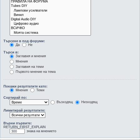
Търсене в под форуми:
Да
Не
Търси в:
Заглавия и мнения
Мнения
Заглавия на теми
Първото мнение на тема
Покажи резултатите като:
Мнения
Теми
Сортирай по:
Възходящ
Низходящ
Лимитирай резултатите:
Върни първите:
RETURN_FIRST_EXPLAIN
знака на мнението