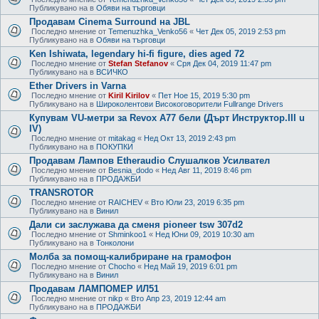
Публикувано на в
Обяви на търговци
Продавам Cinema Surround на JBL
Последно мнение от
Temenuzhka_Venko56
«
Чет Дек 05, 2019 2:53 pm
Публикувано на в
Обяви на търговци
Ken Ishiwata, legendary hi-fi figure, dies aged 72
Последно мнение от
Stefan Stefanov
«
Сря Дек 04, 2019 11:47 pm
Публикувано на в
ВСИЧКО
Ether Drivers in Varna
Последно мнение от
Kiril Kirilov
«
Пет Ное 15, 2019 5:30 pm
Публикувано на в
Широколентови Високоговорители Fullrange Drivers
Купувам VU-метри за Revox A77 бели (Дърт Инструктор.III u
IV)
Последно мнение от
mitakag
«
Нед Окт 13, 2019 2:43 pm
Публикувано на в
ПОКУПКИ
Продавам Лампов Etheraudio Слушалков Усилвател
Последно мнение от
Besnia_dodo
«
Нед Авг 11, 2019 8:46 pm
Публикувано на в
ПРОДАЖБИ
TRANSROTOR
Последно мнение от
RAICHEV
«
Вто Юли 23, 2019 6:35 pm
Публикувано на в
Винил
Дали си заслужава да сменя pioneer tsw 307d2
Последно мнение от
Shminkoo1
«
Нед Юни 09, 2019 10:30 am
Публикувано на в
Тонколони
Молба за помощ-калибриране на грамофон
Последно мнение от
Chocho
«
Нед Май 19, 2019 6:01 pm
Публикувано на в
Винил
Продавам ЛАМПОМЕР ИЛ51
Последно мнение от
nikp
«
Вто Апр 23, 2019 12:44 am
Публикувано на в
ПРОДАЖБИ