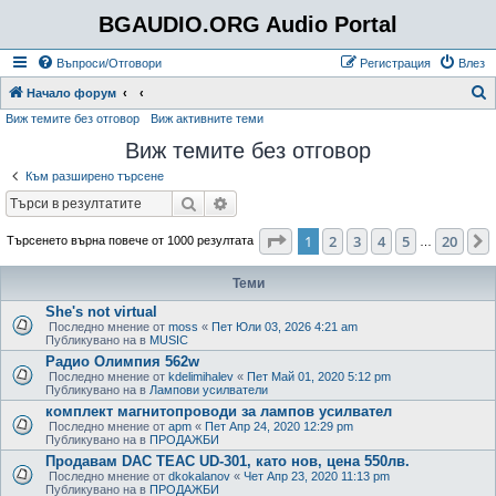
BGAUDIO.ORG Audio Portal
Въпроси/Отговори
Регистрация
Влез
Т
Начало форум
Виж темите без отговор
Виж активните теми
ъ
Виж темите без отговор
р
с
Към разширено търсене
е
Търсене
Разширено търсене
н
Страница
1
от
20
1
2
3
4
5
20
Търсенето върна повече от 1000 резултата
…
е
Теми
She's not virtual
Последно мнение от
moss
«
Пет Юли 03, 2026 4:21 am
Публикувано на в
MUSIC
Радио Олимпия 562w
Последно мнение от
kdelimihalev
«
Пет Май 01, 2020 5:12 pm
Публикувано на в
Лампови усилватели
комплект магнитопроводи за лампов усилвател
Последно мнение от
apm
«
Пет Апр 24, 2020 12:29 pm
Публикувано на в
ПРОДАЖБИ
Продавам DAC TEAC UD-301, като нов, цена 550лв.
Последно мнение от
dkokalanov
«
Чет Апр 23, 2020 11:13 pm
Публикувано на в
ПРОДАЖБИ