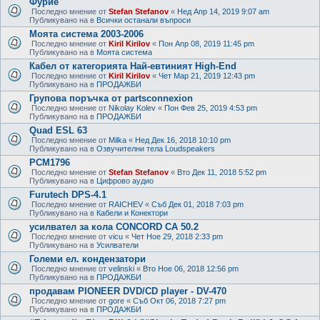
Фурие
Последно мнение от
Stefan Stefanov
«
Нед Апр 14, 2019 9:07 am
Публикувано на в
Всички останали въпроси
Моята система 2003-2006
Последно мнение от
Kiril Kirilov
«
Пон Апр 08, 2019 11:45 pm
Публикувано на в
Моята система
Кабел от категорията Най-евтиният High-End
Последно мнение от
Kiril Kirilov
«
Чет Мар 21, 2019 12:43 pm
Публикувано на в
ПРОДАЖБИ
Групова поръчка от partsconnexion
Последно мнение от
Nikolay Kolev
«
Пон Фев 25, 2019 4:53 pm
Публикувано на в
ПРОДАЖБИ
Quad ESL 63
Последно мнение от
Milka
«
Нед Дек 16, 2018 10:10 pm
Публикувано на в
Озвучителни тела Loudspeakers
PCM1796
Последно мнение от
Stefan Stefanov
«
Вто Дек 11, 2018 5:52 pm
Публикувано на в
Цифрово аудио
Furutech DPS-4.1
Последно мнение от
RAICHEV
«
Съб Дек 01, 2018 7:03 pm
Публикувано на в
Кабели и Конектори
усилвател за кола CONCORD CA 50.2
Последно мнение от
vicu
«
Чет Ное 29, 2018 2:33 pm
Публикувано на в
Усилватели
Големи ел. кондензатори
Последно мнение от
velinski
«
Вто Ное 06, 2018 12:56 pm
Публикувано на в
ПРОДАЖБИ
продавам PIONEER DVD/CD player - DV-470
Последно мнение от
gore
«
Съб Окт 06, 2018 7:27 pm
Публикувано на в
ПРОДАЖБИ