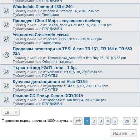
Публикувано на в
ПРОДАЖБИ
Wharfedale Diamond 230 и 240
Последно мнение от
cobe
«
Пет Мар 16, 2018 1:36 pm
Публикувано на в
Тонколони
Продаден! Chord Mojo - слушалков dac/amp
Последно мнение от
Besnia_dodo
«
Пон Фев 26, 2018 2:10 pm
Публикувано на в
ПРОДАЖБИ
Усилвател-Crescendo схеми
Последно мнение от
derser
«
Пон Фев 12, 2018 6:27 pm
Публикувано на в
Усилватели
Продавам резистори на TESLA тип TR 161, TR 164 и TR 680
23А
Последно мнение от
Temenuzhka_Venko56
«
Вто Яну 23, 2018 3:33 pm
Публикувано на в
Обяви на търговци
Търся тетрод F2a11 - нов - 1 бр.
Последно мнение от
velinski
«
Чет Яну 18, 2018 8:34 am
Публикувано на в
ПОКУПКИ
Купувам дистанционно за Akai CD-55
Последно мнение от
joropetrov
«
Вто Яну 02, 2018 11:50 pm
Публикувано на в
ПОКУПКИ
Лампов CD Плеър Denon DCD-1015
Последно мнение от
iashenski
«
Пон Дек 04, 2017 9:40 pm
Публикувано на в
ПРОДАЖБИ
Страница
1
от
20
1
2
3
4
5
20
Търсенето върна повече от 1000 резултата
…
Иди на