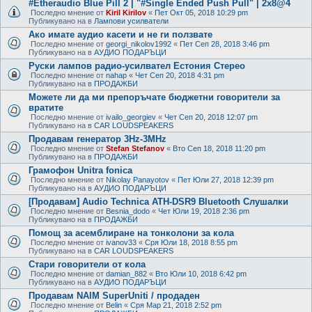
#Etheraudio Blue Pill 2 | "#Single Ended Push Pull" | 2x8@4
Последно мнение от
Kiril Kirilov
«
Пет Окт 05, 2018 10:29 pm
Публикувано на в
Лампови усилватели
Ако имате аудио касети и не ги ползвате
Последно мнение от
georgi_nikolov1992
«
Пет Сеп 28, 2018 3:46 pm
Публикувано на в
АУДИО ПОДАРЪЦИ
Руски лампов радио-усилвател Естония Стерео
Последно мнение от
nahap
«
Чет Сеп 20, 2018 4:31 pm
Публикувано на в
ПРОДАЖБИ
Можете ли да ми препоръчате бюджетни говорители за
вратите
Последно мнение от
ivailo_georgiev
«
Чет Сеп 20, 2018 12:07 pm
Публикувано на в
CAR LOUDSPEAKERS
Продавам генератор 3Hz-3MHz
Последно мнение от
Stefan Stefanov
«
Вто Сеп 18, 2018 11:20 pm
Публикувано на в
ПРОДАЖБИ
Грамофон Unitra fonica
Последно мнение от
Nikolay Panayotov
«
Пет Юли 27, 2018 12:39 pm
Публикувано на в
АУДИО ПОДАРЪЦИ
[Продавам] Audio Technica ATH-DSR9 Bluetooth Слушалки
Последно мнение от
Besnia_dodo
«
Чет Юли 19, 2018 2:36 pm
Публикувано на в
ПРОДАЖБИ
Помощ за асемблиране на тонколони за кола
Последно мнение от
ivanov33
«
Сря Юли 18, 2018 8:55 pm
Публикувано на в
CAR LOUDSPEAKERS
Стари говорители от кола
Последно мнение от
damian_882
«
Вто Юли 10, 2018 6:42 pm
Публикувано на в
АУДИО ПОДАРЪЦИ
Продавам NAIM SuperUniti / продаден
Последно мнение от
Belin
«
Сря Мар 21, 2018 2:52 pm