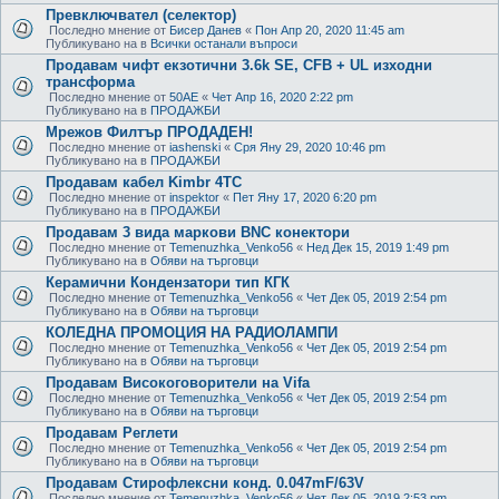
Превключвател (селектор)
Последно мнение от
Бисер Данев
«
Пон Апр 20, 2020 11:45 am
Публикувано на в
Всички останали въпроси
Продавам чифт екзотични 3.6k SE, CFB + UL изходни
трансформа
Последно мнение от
50AE
«
Чет Апр 16, 2020 2:22 pm
Публикувано на в
ПРОДАЖБИ
Мрежов Филтър ПРОДАДЕН!
Последно мнение от
iashenski
«
Сря Яну 29, 2020 10:46 pm
Публикувано на в
ПРОДАЖБИ
Продавам кабел Kimbr 4TC
Последно мнение от
inspektor
«
Пет Яну 17, 2020 6:20 pm
Публикувано на в
ПРОДАЖБИ
Продавам 3 вида маркови BNC конектори
Последно мнение от
Temenuzhka_Venko56
«
Нед Дек 15, 2019 1:49 pm
Публикувано на в
Обяви на търговци
Керамични Кондензатори тип КГК
Последно мнение от
Temenuzhka_Venko56
«
Чет Дек 05, 2019 2:54 pm
Публикувано на в
Обяви на търговци
КОЛЕДНА ПРОМОЦИЯ НА РАДИОЛАМПИ
Последно мнение от
Temenuzhka_Venko56
«
Чет Дек 05, 2019 2:54 pm
Публикувано на в
Обяви на търговци
Продавам Високоговорители на Vifa
Последно мнение от
Temenuzhka_Venko56
«
Чет Дек 05, 2019 2:54 pm
Публикувано на в
Обяви на търговци
Продавам Реглети
Последно мнение от
Temenuzhka_Venko56
«
Чет Дек 05, 2019 2:54 pm
Публикувано на в
Обяви на търговци
Продавам Стирофлексни конд. 0.047mF/63V
Последно мнение от
Temenuzhka_Venko56
«
Чет Дек 05, 2019 2:53 pm