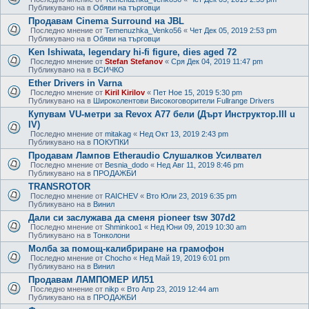
Публикувано на в
Обяви на търговци
Продавам Cinema Surround на JBL
Последно мнение от
Temenuzhka_Venko56
«
Чет Дек 05, 2019 2:53 pm
Публикувано на в
Обяви на търговци
Ken Ishiwata, legendary hi-fi figure, dies aged 72
Последно мнение от
Stefan Stefanov
«
Сря Дек 04, 2019 11:47 pm
Публикувано на в
ВСИЧКО
Ether Drivers in Varna
Последно мнение от
Kiril Kirilov
«
Пет Ное 15, 2019 5:30 pm
Публикувано на в
Широколентови Високоговорители Fullrange Drivers
Купувам VU-метри за Revox A77 бели (Дърт Инструктор.III u
IV)
Последно мнение от
mitakag
«
Нед Окт 13, 2019 2:43 pm
Публикувано на в
ПОКУПКИ
Продавам Лампов Etheraudio Слушалков Усилвател
Последно мнение от
Besnia_dodo
«
Нед Авг 11, 2019 8:46 pm
Публикувано на в
ПРОДАЖБИ
TRANSROTOR
Последно мнение от
RAICHEV
«
Вто Юли 23, 2019 6:35 pm
Публикувано на в
Винил
Дали си заслужава да сменя pioneer tsw 307d2
Последно мнение от
Shminkoo1
«
Нед Юни 09, 2019 10:30 am
Публикувано на в
Тонколони
Молба за помощ-калибриране на грамофон
Последно мнение от
Chocho
«
Нед Май 19, 2019 6:01 pm
Публикувано на в
Винил
Продавам ЛАМПОМЕР ИЛ51
Последно мнение от
nikp
«
Вто Апр 23, 2019 12:44 am
Публикувано на в
ПРОДАЖБИ