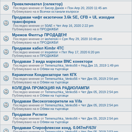
Превключвател (селектор)
Последно мнение от
Бисер Данев
«
Пон Апр 20, 2020 11:45 am
Публикувано на в
Всички останали въпроси
Продавам чифт екзотични 3.6k SE, CFB + UL изходни
трансформа
Последно мнение от
50AE
«
Чет Апр 16, 2020 2:22 pm
Публикувано на в
ПРОДАЖБИ
Мрежов Филтър ПРОДАДЕН!
Последно мнение от
iashenski
«
Сря Яну 29, 2020 10:46 pm
Публикувано на в
ПРОДАЖБИ
Продавам кабел Kimbr 4TC
Последно мнение от
inspektor
«
Пет Яну 17, 2020 6:20 pm
Публикувано на в
ПРОДАЖБИ
Продавам 3 вида маркови BNC конектори
Последно мнение от
Temenuzhka_Venko56
«
Нед Дек 15, 2019 1:49 pm
Публикувано на в
Обяви на търговци
Керамични Кондензатори тип КГК
Последно мнение от
Temenuzhka_Venko56
«
Чет Дек 05, 2019 2:54 pm
Публикувано на в
Обяви на търговци
КОЛЕДНА ПРОМОЦИЯ НА РАДИОЛАМПИ
Последно мнение от
Temenuzhka_Venko56
«
Чет Дек 05, 2019 2:54 pm
Публикувано на в
Обяви на търговци
Продавам Високоговорители на Vifa
Последно мнение от
Temenuzhka_Venko56
«
Чет Дек 05, 2019 2:54 pm
Публикувано на в
Обяви на търговци
Продавам Реглети
Последно мнение от
Temenuzhka_Venko56
«
Чет Дек 05, 2019 2:54 pm
Публикувано на в
Обяви на търговци
Продавам Стирофлексни конд. 0.047mF/63V
Последно мнение от
Temenuzhka_Venko56
«
Чет Дек 05, 2019 2:53 pm