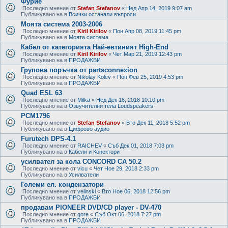
Фурие
Последно мнение от
Stefan Stefanov
«
Нед Апр 14, 2019 9:07 am
Публикувано на в
Всички останали въпроси
Моята система 2003-2006
Последно мнение от
Kiril Kirilov
«
Пон Апр 08, 2019 11:45 pm
Публикувано на в
Моята система
Кабел от категорията Най-евтиният High-End
Последно мнение от
Kiril Kirilov
«
Чет Мар 21, 2019 12:43 pm
Публикувано на в
ПРОДАЖБИ
Групова поръчка от partsconnexion
Последно мнение от
Nikolay Kolev
«
Пон Фев 25, 2019 4:53 pm
Публикувано на в
ПРОДАЖБИ
Quad ESL 63
Последно мнение от
Milka
«
Нед Дек 16, 2018 10:10 pm
Публикувано на в
Озвучителни тела Loudspeakers
PCM1796
Последно мнение от
Stefan Stefanov
«
Вто Дек 11, 2018 5:52 pm
Публикувано на в
Цифрово аудио
Furutech DPS-4.1
Последно мнение от
RAICHEV
«
Съб Дек 01, 2018 7:03 pm
Публикувано на в
Кабели и Конектори
усилвател за кола CONCORD CA 50.2
Последно мнение от
vicu
«
Чет Ное 29, 2018 2:33 pm
Публикувано на в
Усилватели
Големи ел. кондензатори
Последно мнение от
velinski
«
Вто Ное 06, 2018 12:56 pm
Публикувано на в
ПРОДАЖБИ
продавам PIONEER DVD/CD player - DV-470
Последно мнение от
gore
«
Съб Окт 06, 2018 7:27 pm
Публикувано на в
ПРОДАЖБИ