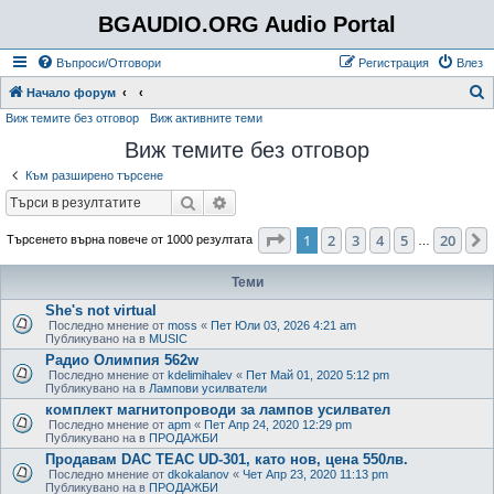
BGAUDIO.ORG Audio Portal
Въпроси/Отговори
Регистрация
Влез
Т
Начало форум
Виж темите без отговор
Виж активните теми
ъ
Виж темите без отговор
р
с
Към разширено търсене
е
Търсене
Разширено търсене
н
Страница
1
от
20
1
2
3
4
5
20
Търсенето върна повече от 1000 резултата
…
е
Теми
She's not virtual
Последно мнение от
moss
«
Пет Юли 03, 2026 4:21 am
Публикувано на в
MUSIC
Радио Олимпия 562w
Последно мнение от
kdelimihalev
«
Пет Май 01, 2020 5:12 pm
Публикувано на в
Лампови усилватели
комплект магнитопроводи за лампов усилвател
Последно мнение от
apm
«
Пет Апр 24, 2020 12:29 pm
Публикувано на в
ПРОДАЖБИ
Продавам DAC TEAC UD-301, като нов, цена 550лв.
Последно мнение от
dkokalanov
«
Чет Апр 23, 2020 11:13 pm
Публикувано на в
ПРОДАЖБИ