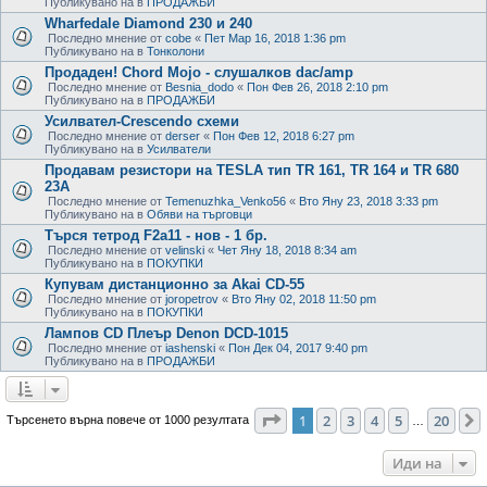
Публикувано на в
ПРОДАЖБИ
Wharfedale Diamond 230 и 240
Последно мнение от
cobe
«
Пет Мар 16, 2018 1:36 pm
Публикувано на в
Тонколони
Продаден! Chord Mojo - слушалков dac/amp
Последно мнение от
Besnia_dodo
«
Пон Фев 26, 2018 2:10 pm
Публикувано на в
ПРОДАЖБИ
Усилвател-Crescendo схеми
Последно мнение от
derser
«
Пон Фев 12, 2018 6:27 pm
Публикувано на в
Усилватели
Продавам резистори на TESLA тип TR 161, TR 164 и TR 680
23А
Последно мнение от
Temenuzhka_Venko56
«
Вто Яну 23, 2018 3:33 pm
Публикувано на в
Обяви на търговци
Търся тетрод F2a11 - нов - 1 бр.
Последно мнение от
velinski
«
Чет Яну 18, 2018 8:34 am
Публикувано на в
ПОКУПКИ
Купувам дистанционно за Akai CD-55
Последно мнение от
joropetrov
«
Вто Яну 02, 2018 11:50 pm
Публикувано на в
ПОКУПКИ
Лампов CD Плеър Denon DCD-1015
Последно мнение от
iashenski
«
Пон Дек 04, 2017 9:40 pm
Публикувано на в
ПРОДАЖБИ
Страница
1
от
20
1
2
3
4
5
20
Търсенето върна повече от 1000 резултата
…
Иди на