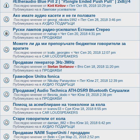
#Etheraudio Blue Pill 2 | "#Single Ended Push Pull" | 2x8@4
Последно мнение от
Kiril Kirilov
«
Пет Окт 05, 2018 10:29 pm
Публикувано на в
Лампови усилватели
Ако имате аудио касети и не ги ползвате
Последно мнение от
georgi_nikolov1992
«
Пет Сеп 28, 2018 3:46 pm
Публикувано на в
АУДИО ПОДАРЪЦИ
Руски лампов радио-усилвател Естония Стерео
Последно мнение от
nahap
«
Чет Сеп 20, 2018 4:31 pm
Публикувано на в
ПРОДАЖБИ
Можете ли да ми препоръчате бюджетни говорители за
вратите
Последно мнение от
ivailo_georgiev
«
Чет Сеп 20, 2018 12:07 pm
Публикувано на в
CAR LOUDSPEAKERS
Продавам генератор 3Hz-3MHz
Последно мнение от
Stefan Stefanov
«
Вто Сеп 18, 2018 11:20 pm
Публикувано на в
ПРОДАЖБИ
Грамофон Unitra fonica
Последно мнение от
Nikolay Panayotov
«
Пет Юли 27, 2018 12:39 pm
Публикувано на в
АУДИО ПОДАРЪЦИ
[Продавам] Audio Technica ATH-DSR9 Bluetooth Слушалки
Последно мнение от
Besnia_dodo
«
Чет Юли 19, 2018 2:36 pm
Публикувано на в
ПРОДАЖБИ
Помощ за асемблиране на тонколони за кола
Последно мнение от
ivanov33
«
Сря Юли 18, 2018 8:55 pm
Публикувано на в
CAR LOUDSPEAKERS
Стари говорители от кола
Последно мнение от
damian_882
«
Вто Юли 10, 2018 6:42 pm
Публикувано на в
АУДИО ПОДАРЪЦИ
Продавам NAIM SuperUniti / продаден
Последно мнение от
Belin
«
Сря Мар 21, 2018 2:52 pm