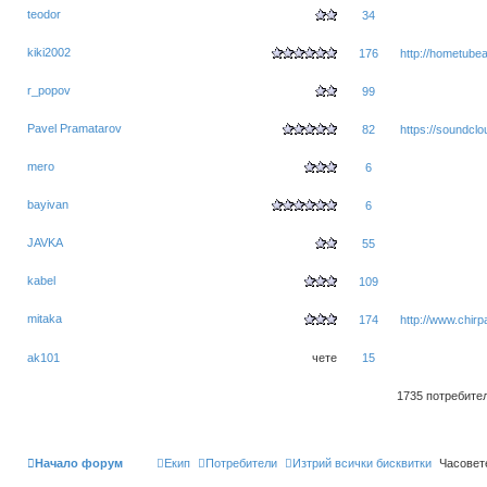
teodor
34
kiki2002
176
http://hometubea
r_popov
99
Pavel Pramatarov
82
https://soundcl
mero
6
bayivan
6
JAVKA
55
kabel
109
mitaka
174
http://www.chir
ak101
чете
15
1735 потребите
Начало форум
Екип
Потребители
Изтрий всички бисквитки
Часовет