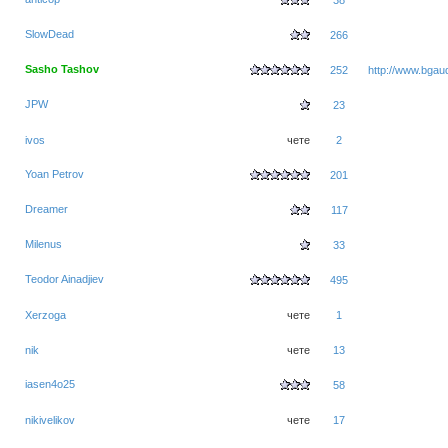
SlowDead
266
Sasho Tashov
252
http://www.bgaud
JPW
23
ivos
чете
2
Yoan Petrov
201
Dreamer
117
Milenus
33
Teodor Ainadjiev
495
Xerzoga
чете
1
nik
чете
13
iasen4o25
58
nikivelikov
чете
17