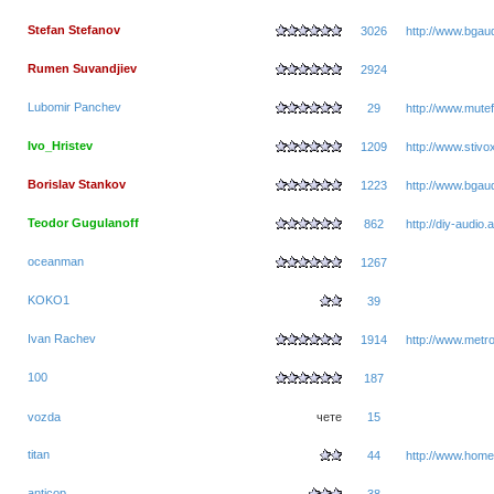
Stefan Stefanov
3026
http://www.bgaud
Rumen Suvandjiev
2924
Lubomir Panchev
29
http://www.mutef
Ivo_Hristev
1209
http://www.stiv
Borislav Stankov
1223
http://www.bgaud
Teodor Gugulanoff
862
http://diy-audio.
oceanman
1267
KOKO1
39
Ivan Rachev
1914
http://www.metr
100
187
vozda
чете
15
titan
44
http://www.hom
anticop
38