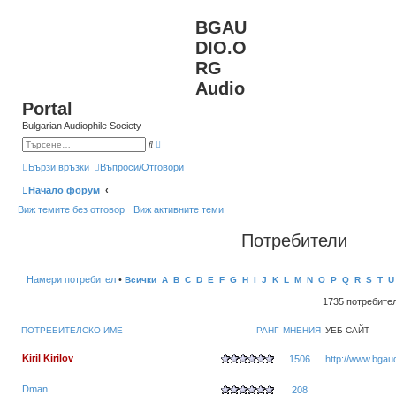
BGAU
DIO.O
RG
Audio
Portal
Bulgarian Audiophile Society
Р
Т
а
ъ
з
р
Бързи връзки
Въпроси/Отговори
ш
с
и
е
Начало форум
р
н
е
е
Виж темите без отговор
Виж активните теми
н
о
т
Потребители
ъ
р
с
е
н
Намери потребител
•
Всички
A
B
C
D
E
F
G
H
I
J
K
L
M
N
O
P
Q
R
S
T
U
е
1735 потребите
ПОТРЕБИТЕЛСКО ИМЕ
РАНГ
МНЕНИЯ
УЕБ-САЙТ
Kiril Kirilov
1506
http://www.bgaud
Dman
208