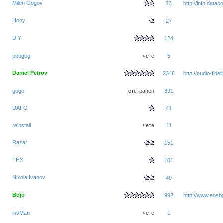
Milen Gogov
73
http://info.data
Hoby
27
DIY
124
ppbgbg
чете
5
Daniel Petrov
2348
http://audio-fidel
gogo
отстранен
391
DAFO
41
reinstall
чете
11
Razar
151
THX
101
Nikola Ivanov
49
Bojo
992
http://www.eos
insMan
чете
1