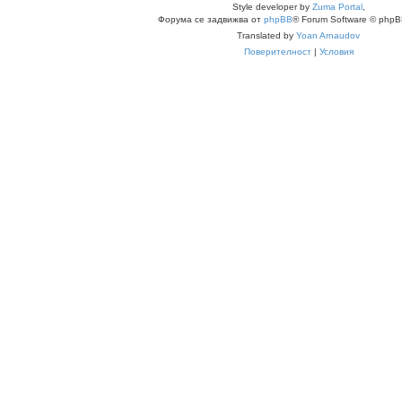
Style developer by
Zuma Portal
,
Форума се задвижва от
phpBB
® Forum Software © phpB
Translated by
Yoan Arnaudov
Поверителност
|
Условия