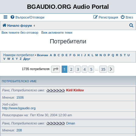
BGAUDIO.ORG Audio Portal
Въпроси/Отговори
Регистрация
Влез
Т
Начало форум
Виж темите без отговор
Виж активните теми
ъ
Потребители
р
с
е
Намери потребител
•
Всички
A
B
C
D
E
F
G
H
I
J
K
L
M
N
O
P
Q
R
S
T
U
V
W
X
Y
Z
Друг
н
Страница
1
от
35
1
2
3
4
5
35
Следваща
1735 потребителя
е
…
ПОТРЕБИТЕЛСКО ИМЕ
Ранг, Потребителско име
Kiril Kirilov
Мнения
1506
Уеб-сайт
http://www.bgaudio.org
Регистриран на
Пет Юли 30, 2004 12:00 am
Ранг, Потребителско име
Dman
Мнения
208