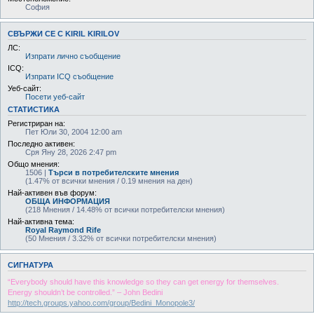
София
СВЪРЖИ СЕ С KIRIL KIRILOV
ЛС:
Изпрати лично съобщение
ICQ:
Изпрати ICQ съобщение
Уеб-сайт:
Посети уеб-сайт
СТАТИСТИКА
Регистриран на:
Пет Юли 30, 2004 12:00 am
Последно активен:
Сря Яну 28, 2026 2:47 pm
Общо мнения:
1506 |
Търси в потребителските мнения
(1.47% от всички мнения / 0.19 мнения на ден)
Най-активен във форум:
ОБЩА ИНФОРМАЦИЯ
(218 Мнения / 14.48% от всички потребителски мнения)
Най-активна тема:
Royal Raymond Rife
(50 Мнения / 3.32% от всички потребителски мнения)
СИГНАТУРА
“Everybody should have this knowledge so they can get energy for themselves.
Energy shouldn’t be controlled.” – John Bedini
http://tech.groups.yahoo.com/group/Bedini_Monopole3/