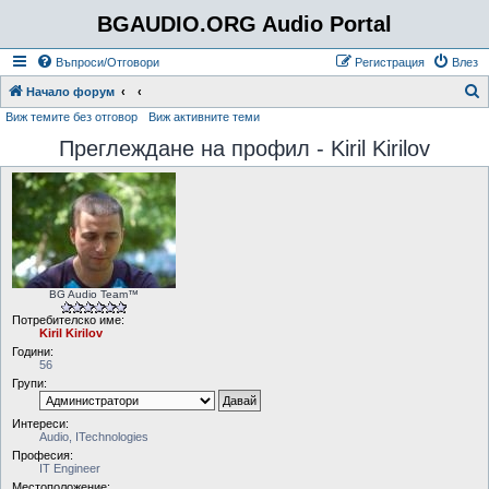
BGAUDIO.ORG Audio Portal
Въпроси/Отговори
Регистрация
Влез
Т
Начало форум
Виж темите без отговор
Виж активните теми
ъ
Преглеждане на профил - Kiril Kirilov
р
с
е
н
е
BG Audio Team™
Потребителско име:
Kiril Kirilov
Години:
56
Групи:
Интереси:
Audio, ITechnologies
Професия:
IT Engineer
Местоположение: