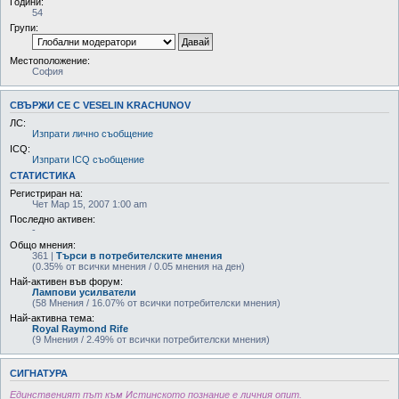
Години:
54
Групи:
Местоположение:
София
СВЪРЖИ СЕ С VESELIN KRACHUNOV
ЛС:
Изпрати лично съобщение
ICQ:
Изпрати ICQ съобщение
СТАТИСТИКА
Регистриран на:
Чет Мар 15, 2007 1:00 am
Последно активен:
-
Общо мнения:
361 |
Търси в потребителските мнения
(0.35% от всички мнения / 0.05 мнения на ден)
Най-активен във форум:
Лампови усилватели
(58 Мнения / 16.07% от всички потребителски мнения)
Най-активна тема:
Royal Raymond Rife
(9 Мнения / 2.49% от всички потребителски мнения)
СИГНАТУРА
Единственият път към Истинското познание е личния опит.