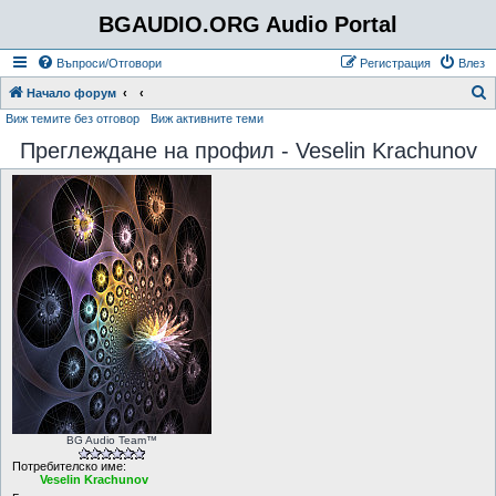
BGAUDIO.ORG Audio Portal
Въпроси/Отговори
Регистрация
Влез
Т
Начало форум
Виж темите без отговор
Виж активните теми
ъ
Преглеждане на профил - Veselin Krachunov
р
с
е
н
е
BG Audio Team™
Потребителско име:
Veselin Krachunov