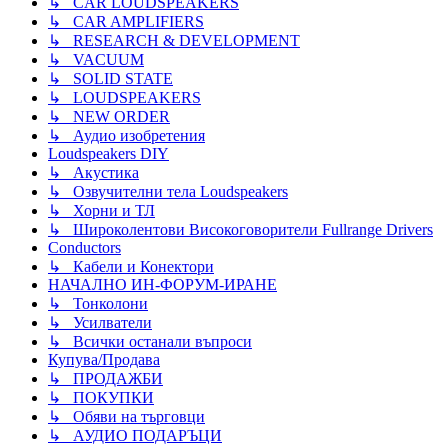
↳ CAR LOUDSPEAKERS
↳ CAR AMPLIFIERS
↳ RESEARCH & DEVELOPMENT
↳ VACUUM
↳ SOLID STATE
↳ LOUDSPEAKERS
↳ NEW ORDER
↳ Аудио изобретения
Loudspeakers DIY
↳ Акустика
↳ Озвучителни тела Loudspeakers
↳ Хорни и ТЛ
↳ Широколентови Високоговорители Fullrange Drivers
Conductors
↳ Кабели и Конектори
НАЧАЛНО ИН-ФОРУМ-ИРАНЕ
↳ Тонколони
↳ Усилватели
↳ Всички останали въпроси
Купува/Продава
↳ ПРОДАЖБИ
↳ ПОКУПКИ
↳ Обяви на търговци
↳ АУДИО ПОДАРЪЦИ