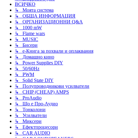
ВСИЧКО
↳ Моята система
↳ ОБЩА ИНФОРМАЦИЯ
↳ ОРГАНИЗАЦИОННИ Q&A
↳ 1000 mW
↳ Flаme wаrs
↳ MUSIC
↳ Бисери
↳ e-Книга за похвали и оплаквания
↳ Домашно кино
↳ Power Supplies DIY
↳ 50/60Hz
↳ PWM
↳ Solid State DIY
↳ Полупроводникови усилватели
↳ CHIP (CHEAP) AMPS
↳ ProAudio
↳ Що е Про-Аудио
↳ Тонколони
↳ Усилватели
↳ Миксери
↳ Ефектпроцесори
↳ CAR AUDIO