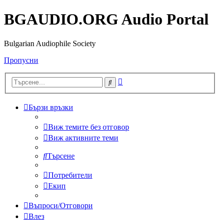
BGAUDIO.ORG Audio Portal
Bulgarian Audiophile Society
Пропусни
Разширено
Търсене
търсене
Бързи връзки
Виж темите без отговор
Виж активните теми
Търсене
Потребители
Екип
Въпроси/Отговори
Влез