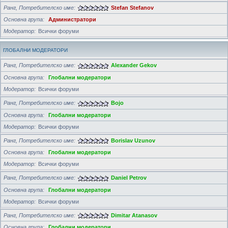
Ранг, Потребителско име
Stefan Stefanov
Основна група
Администратори
Модератор
Всички форуми
ГЛОБАЛНИ МОДЕРАТОРИ
Ранг, Потребителско име
Alexander Gekov
Основна група
Глобални модератори
Модератор
Всички форуми
Ранг, Потребителско име
Bojo
Основна група
Глобални модератори
Модератор
Всички форуми
Ранг, Потребителско име
Borislav Uzunov
Основна група
Глобални модератори
Модератор
Всички форуми
Ранг, Потребителско име
Daniel Petrov
Основна група
Глобални модератори
Модератор
Всички форуми
Ранг, Потребителско име
Dimitar Atanasov
Основна група
Глобални модератори