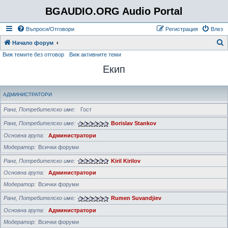
BGAUDIO.ORG Audio Portal
Въпроси/Отговори
Регистрация
Влез
Т
Начало форум
Виж темите без отговор
Виж активните теми
ъ
Екип
р
с
е
АДМИНИСТРАТОРИ
н
Ранг, Потребителско име
Гост
е
Ранг, Потребителско име
Borislav Stankov
Основна група
Администратори
Модератор
Всички форуми
Ранг, Потребителско име
Kiril Kirilov
Основна група
Администратори
Модератор
Всички форуми
Ранг, Потребителско име
Rumen Suvandjiev
Основна група
Администратори
Модератор
Всички форуми