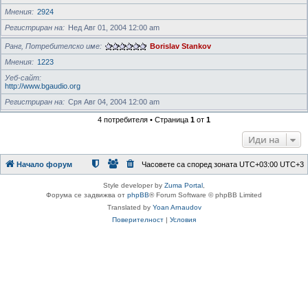
Мнения
2924
Регистриран на
Нед Авг 01, 2004 12:00 am
Ранг, Потребителско име
Borislav Stankov
Мнения
1223
Уеб-сайт
http://www.bgaudio.org
Регистриран на
Сря Авг 04, 2004 12:00 am
4 потребителя • Страница
1
от
1
Иди на
Начало форум
Часовете са според зоната UTC+03:00 UTC+3
Style developer by
Zuma Portal
,
Форума се задвижва от
phpBB
® Forum Software © phpBB Limited
Translated by
Yoan Arnaudov
Поверителност
|
Условия