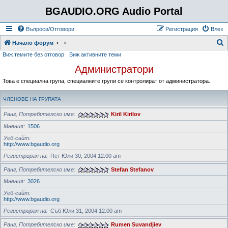
BGAUDIO.ORG Audio Portal
Въпроси/Отговори
Регистрация
Влез
Т
Начало форум
Виж темите без отговор
Виж активните теми
ъ
Администратори
р
с
Това е специална група, специалните групи се контролират от администратора.
е
ЧЛЕНОВЕ НА ГРУПАТА
н
Ранг, Потребителско име
Kiril Kirilov
е
Мнения
1506
Уеб-сайт
http://www.bgaudio.org
Регистриран на
Пет Юли 30, 2004 12:00 am
Ранг, Потребителско име
Stefan Stefanov
Мнения
3026
Уеб-сайт
http://www.bgaudio.org
Регистриран на
Съб Юли 31, 2004 12:00 am
Ранг, Потребителско име
Rumen Suvandjiev