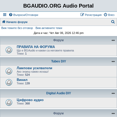
BGAUDIO.ORG Audio Portal
Въпроси/Отговори
Регистрация
Влез
Т
Начало форум
Виж темите без отговор
Виж активните теми
ъ
Дата и час: Чет Авг 06, 2026 12:46 pm
р
Форум
с
ПРАВИЛА НА ФОРУМА
е
Що е BGAudio и какви са неговите правила
н
Теми:
1
е
Tubes DIY
Лампови усилватели
Ако знаеш какво искаш!
Теми:
524
Винил
Теми:
139
Digital Audio DIY
Цифрово аудио
Теми:
368
Форум