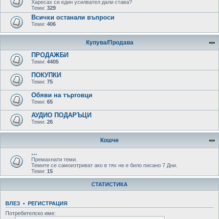
Харесах си един усилвател дали става?
Теми:
329
Всички останали въпроси
Теми:
406
Купува/Продава
ПРОДАЖБИ
Теми:
4405
ПОКУПКИ
Теми:
75
Обяви на търговци
Теми:
65
АУДИО ПОДАРЪЦИ
Теми:
26
Кошче
...
Премахнати теми.
Темите се самоизтриват ако в тях не е било писано 7 Дни.
Теми:
15
СТАТИСТИКА
ВЛЕЗ
•
РЕГИСТРАЦИЯ
Потребителско име: