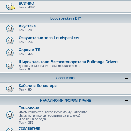
ВСИЧКО
Теми:
4350
Loudspeakers DIY
Акустика
Теми:
78
Озвучителни тела Loudspeakers
Теми:
735
Хорни и ТЛ
Теми:
326
Широколентови Високоговорители Fullrange Drivers
Данни и измервания. Real measurements.
Теми:
9
Conductors
Кабели и Конектори
Теми:
80
НАЧАЛНО ИН-ФОРУМ-ИРАНЕ
Тонколони
Имам говорител, каква кутия да му направя?
Имам кутия какъв говорител да и сложа?
И за неща от рода.
Теми:
359
Усилватели