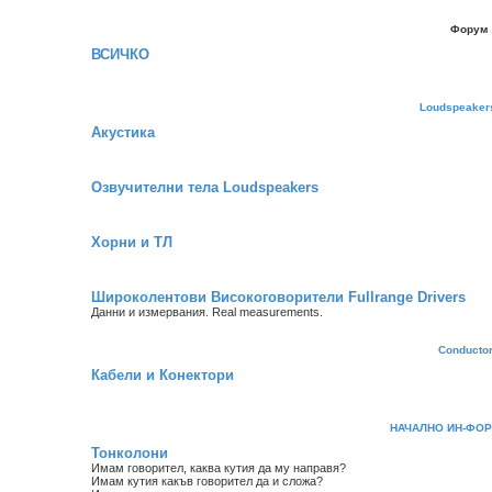
Форум
ВСИЧКО
Loudspeaker
Акустика
Озвучителни тела Loudspeakers
Хорни и ТЛ
Широколентови Високоговорители Fullrange Drivers
Данни и измервания. Real measurements.
Conducto
Кабели и Конектори
НАЧАЛНО ИН-ФОР
Тонколони
Имам говорител, каква кутия да му направя?
Имам кутия какъв говорител да и сложа?