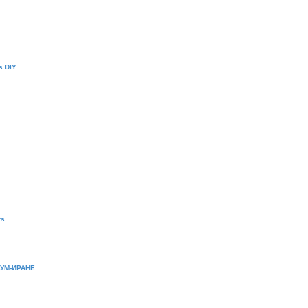
s DIY
rs
УМ-ИРАНЕ