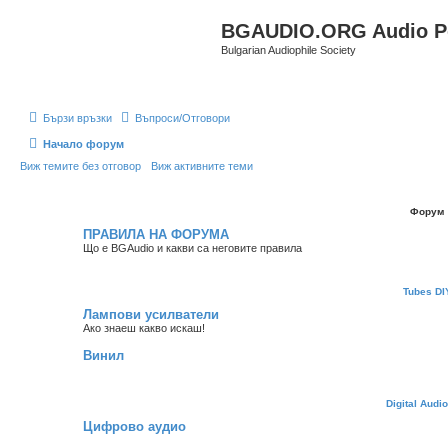
BGAUDIO.ORG Audio Po
Bulgarian Audiophile Society
Бързи връзки
Въпроси/Отговори
Начало форум
Виж темите без отговор
Виж активните теми
Форум
ПРАВИЛА НА ФОРУМА
Що е BGAudio и какви са неговите правила
Tubes DI
Лампови усилватели
Ако знаеш какво искаш!
Винил
Digital Audi
Цифрово аудио