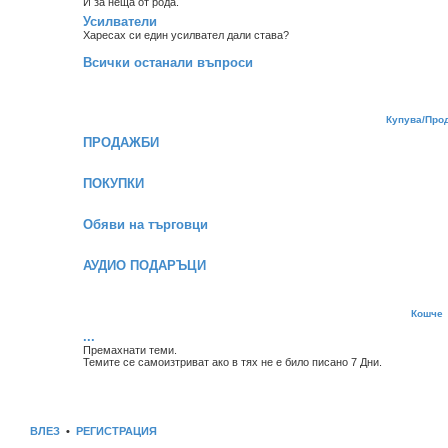
И за неща от рода.
Усилватели
Харесах си един усилвател дали става?
Всички останали въпроси
Купува/Про
ПРОДАЖБИ
ПОКУПКИ
Обяви на търговци
АУДИО ПОДАРЪЦИ
Кошче
...
Премахнати теми.
Темите се самоизтриват ако в тях не е било писано 7 Дни.
ВЛЕЗ
•
РЕГИСТРАЦИЯ