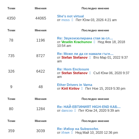
р
т
д
с
е
е
а
л
Теми
Мнения
Последно мнение
г
м
п
е
л
н
о
д
She's not virtual
е
е
с
4350
44065
н
П
от
moss
Пет Юли 03, 2026 4:21 am
ж
н
л
и
р
д
и
е
т
е
а
я
д
е
Теми
Мнения
Последно мнение
г
п
н
м
л
о
и
н
Re: Звукоизолирана стая за сл…
е
с
т
78
1196
е
П
от
Veselin Krachunov
ж
Нед Фев 18, 2018
л
е
н
р
10:54 am
д
е
м
и
е
а
д
н
я
г
п
н
Re: Може ли да се намали гъгн…
е
735
8727
л
о
и
П
от
Stefan Stefanov
н
Вто Мар 01, 2022 9:37
е
с
т
р
am
и
ж
л
е
е
я
д
е
м
г
Re: Horn Enclosure
326
6422
а
д
н
л
П
от
Stefan Stefanov
Съб Юни 06, 2020 9:37
п
н
е
е
р
am
о
и
н
ж
е
с
т
и
д
г
Ether Drivers in Varna
л
9
48
е
я
а
л
П
от
Kiril Kirilov
Пет Ное 15, 2019 5:30 pm
е
м
п
е
р
д
н
о
ж
е
н
е
с
д
Теми
Мнения
Последно мнение
г
и
н
л
а
л
т
и
е
п
Re: НАЙ-ЕВТИНИЯТ HIGH-END КАБ…
е
80
1284
е
я
д
о
П
от
dancoo
Пет Юли 24, 2020 9:39 am
ж
м
н
с
р
д
н
и
л
е
а
е
т
Теми
Мнения
Последно мнение
е
г
п
н
е
д
л
о
и
м
н
Re: Избор на Subwoofer.
е
с
359
3039
я
н
П
и
от
Илия
Нед Май 10, 2020 12:36 pm
ж
л
е
р
т
д
е
н