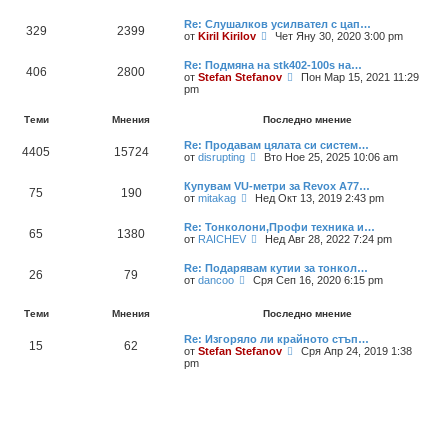
е
е
а
д
и
г
м
п
н
Re: Слушалков усилвател с цап…
я
л
н
о
и
329
2399
П
от
Kiril Kirilov
Чет Яну 30, 2020 3:00 pm
е
е
с
т
р
ж
н
л
е
е
д
и
е
м
Re: Подмяна на stk402-100s на…
406
2800
г
а
я
д
н
П
от
Stefan Stefanov
Пон Мар 15, 2021 11:29
л
п
н
е
р
pm
е
о
и
н
е
ж
с
т
и
г
д
Теми
Мнения
Последно мнение
л
е
я
л
а
е
м
е
п
Re: Продавам цялата си систем…
д
н
ж
4405
15724
о
П
от
disrupting
Вто Ное 25, 2025 10:06 am
н
е
д
с
р
и
н
а
л
е
т
и
п
Купувам VU-метри за Revox A77…
е
75
190
г
е
я
о
П
от
mitakag
Нед Окт 13, 2019 2:43 pm
д
л
м
с
р
н
е
н
л
е
Re: Тонколони,Профи техника и…
и
ж
е
е
65
1380
г
П
от
RAICHEV
Нед Авг 28, 2022 7:24 pm
т
д
н
д
л
р
е
а
и
н
е
е
м
п
я
Re: Подарявам кутии за тонкол…
и
ж
26
79
г
н
о
П
от
dancoo
Сря Сеп 16, 2020 6:15 pm
т
д
л
е
с
р
е
а
е
н
л
е
м
п
ж
и
е
Теми
Мнения
Последно мнение
г
н
о
д
я
д
л
е
с
а
н
Re: Изгоряло ли крайното стъп…
е
н
л
15
62
п
и
П
от
Stefan Stefanov
ж
Сря Апр 24, 2019 1:38
и
е
о
т
р
pm
д
я
д
с
е
е
а
н
л
м
г
п
и
е
н
л
о
т
д
е
е
с
е
н
н
ж
л
м
и
и
д
е
н
т
я
а
д