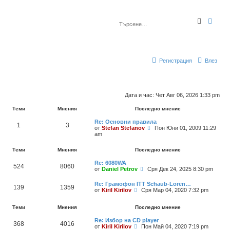
Т
Р
ъ
а
р
з
с
ш
е
и
н
р
е
е
Регистрация
Влез
н
о
т
ъ
р
с
Дата и час: Чет Авг 06, 2026 1:33 pm
е
н
Теми
Мнения
Последно мнение
е
Re: Основни правила
1
3
П
от
Stefan Stefanov
Пон Юни 01, 2009 11:29
р
am
е
г
Теми
Мнения
Последно мнение
л
е
Re: 6080WA
ж
524
8060
П
от
Daniel Petrov
Сря Дек 24, 2025 8:30 pm
д
р
а
е
п
Re: Грамофон ITT Schaub-Loren…
139
1359
г
о
П
от
Kiril Kirilov
Сря Мар 04, 2020 7:32 pm
л
с
р
е
л
е
ж
Теми
Мнения
Последно мнение
е
г
д
д
л
а
н
Re: Избор на CD player
е
368
4016
п
П
и
от
Kiril Kirilov
ж
Пон Май 04, 2020 7:19 pm
о