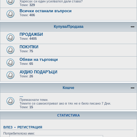
Харесах си един усилвател дали става?
Теми:
329
Всички останали въпроси
Теми:
406
Купува/Продава
ПРОДАЖБИ
Теми:
4405
ПОКУПКИ
Теми:
75
Обяви на търговци
Теми:
65
АУДИО ПОДАРЪЦИ
Теми:
26
Кошче
...
Премахнати теми.
Темите се самоизтриват ако в тях не е било писано 7 Дни.
Теми:
15
СТАТИСТИКА
ВЛЕЗ
•
РЕГИСТРАЦИЯ
Потребителско име: