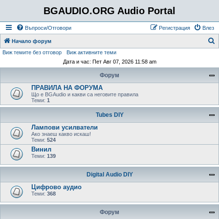
BGAUDIO.ORG Audio Portal
Въпроси/Отговори
Регистрация
Влез
Т
Начало форум
Виж темите без отговор
Виж активните теми
ъ
Дата и час: Пет Авг 07, 2026 11:58 am
р
Форум
с
ПРАВИЛА НА ФОРУМА
е
Що е BGAudio и какви са неговите правила
н
Теми:
1
е
Tubes DIY
Лампови усилватели
Ако знаеш какво искаш!
Теми:
524
Винил
Теми:
139
Digital Audio DIY
Цифрово аудио
Теми:
368
Форум