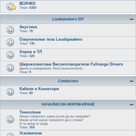
ВСИЧКО
Теми:
4350
Loudspeakers DIY
Акустика
Теми:
78
Озвучителни тела Loudspeakers
Теми:
735
Хорни и ТЛ
Теми:
326
Широколентови Високоговорители Fullrange Drivers
Данни и измервания. Real measurements.
Теми:
9
Conductors
Кабели и Конектори
Теми:
80
НАЧАЛНО ИН-ФОРУМ-ИРАНЕ
Тонколони
Имам говорител, каква кутия да му направя?
Имам кутия какъв говорител да и сложа?
И за неща от рода.
Теми:
359
Усилватели