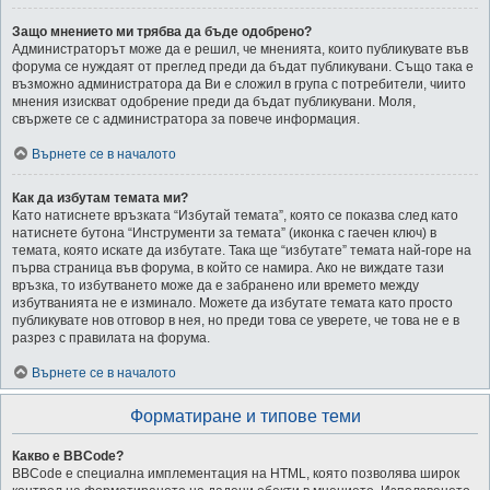
Защо мнението ми трябва да бъде одобрено?
Администраторът може да е решил, че мненията, които публикувате във
форума се нуждаят от преглед преди да бъдат публикувани. Също така е
възможно администратора да Ви е сложил в група с потребители, чиито
мнения изискват одобрение преди да бъдат публикувани. Моля,
свържете се с администратора за повече информация.
Върнете се в началото
Как да избутам темата ми?
Като натиснете връзката “Избутай темата”, която се показва след като
натиснете бутона “Инструменти за темата” (иконка с гаечен ключ) в
темата, която искате да избутате. Така ще “избутате” темата най-горе на
първа страница във форума, в който се намира. Ако не виждате тази
връзка, то избутването може да е забранено или времето между
избутванията не е изминало. Можете да избутате темата като просто
публикувате нов отговор в нея, но преди това се уверете, че това не е в
разрез с правилата на форума.
Върнете се в началото
Форматиране и типове теми
Какво е BBCode?
BBCode е специална имплементация на HTML, която позволява широк