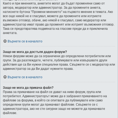
Както и при мненията, анкетите могат да бъдат променяни само от
автора, модератор или администратор. За да промените анкета,
натиснете бутона "Промени мнението" на първото мнение в темата. Ако
все още никой не е гласувал, можете да промените или изтриете
възможен отговор, обаче, ако някой е гласувал, само модератор или
администратор имат право да променят или изтрият възможния отговор.
Така се предотвратява подмяната на гласове преди да е приключила
анкетата.
Върнете се в началото
Защо не мога да достъпя даден форум?
Някои форуми може да са ограничени до определени потребители или
групи. За да разглеждате, четете, публикувате или извършвате други
действия ще са Ви нужни специални права. Свържете се с модератор или
администратор за да Ви дадат нужните права.
Върнете се в началото
Защо не мога да прикача файл?
Права за прикачване на файл се дават на ниво форум, група или
потребител. Администраторът може да е забранил прикачването на
файлове за форума, в който се опитвате да публикувате или само
определени групи могат да прикачват файлове. Свържете се с
администратора, ако не сте сигурни защо не можете да прикачвате
файлове.