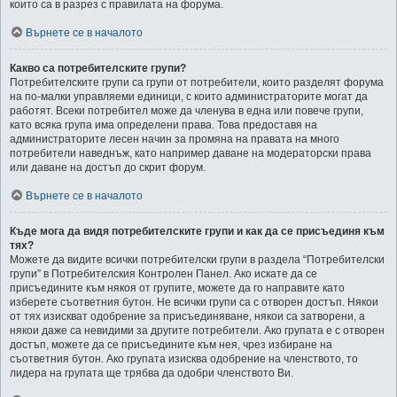
които са в разрез с правилата на форума.
Върнете се в началото
Какво са потребителските групи?
Потребителските групи са групи от потребители, които разделят форума
на по-малки управляеми единици, с които администраторите могат да
работят. Всеки потребител може да членува в една или повече групи,
като всяка група има определени права. Това предоставя на
администраторите лесен начин за промяна на правата на много
потребители наведнъж, като например даване на модераторски права
или даване на достъп до скрит форум.
Върнете се в началото
Къде мога да видя потребителските групи и как да се присъединя към
тях?
Можете да видите всички потребителски групи в раздела “Потребителски
групи” в Потребителския Контролен Панел. Ако искате да се
присъедините към някоя от групите, можете да го направите като
изберете съответния бутон. Не всички групи са с отворен достъп. Някои
от тях изискват одобрение за присъединяване, някои са затворени, а
някои даже са невидими за другите потребители. Ако групата е с отворен
достъп, можете да се присъедините към нея, чрез избиране на
съответния бутон. Ако групата изисква одобрение на членството, то
лидера на групата ще трябва да одобри членството Ви.