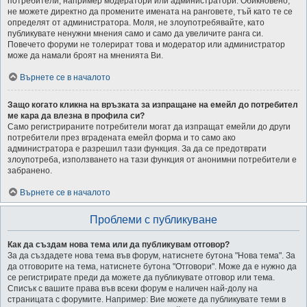
потребители, например модератори или администратори. Обикновено,
не можете директно да промените имената на ранговете, тъй като те се
определят от администратора. Моля, не злоупотребявайте, като
публикувате ненужни мнения само и само да увеличите ранга си.
Повечето форуми не толерират това и модератор или администратор
може да намали броят на мненията Ви.
Върнете се в началото
Защо когато кликна на връзката за изпращане на емейл до потребител
ме кара да влезна в профила си?
Само регистрираните потребители могат да изпращат емейли до други
потребители през вградената емейл форма и то само ако
администратора е разрешил тази функция. За да се предотврати
злоупотреба, използването на тази функция от анонимни потребители е
забранено.
Върнете се в началото
Проблеми с публикуване
Как да създам нова тема или да публикувам отговор?
За да създадете нова тема във форум, натиснете бутона "Нова тема". За
да отговорите на тема, натиснете бутона "Отговори". Може да е нужно да
се регистрирате преди да можете да публикувате отговор или тема.
Списък с вашите права във всеки форум е наличен най-долу на
страницата с форумите. Например: Вие можете да публикувате теми в