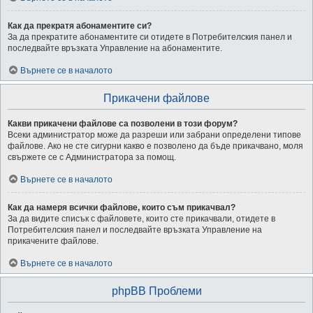
Как да прекратя абонаментите си?
За да прекратите абонаментите си отидете в Потребителския панел и
последвайте връзката Управление на абонаментите.
Върнете се в началото
Прикачени файлове
Какви прикачени файлове са позволени в този форум?
Всеки администратор може да разреши или забрани определени типове
файлове. Ако не сте сигурни какво е позволено да бъде прикачвано, моля
свържете се с Администратора за помощ.
Върнете се в началото
Как да намеря всички файлове, които съм прикачвал?
За да видите списък с файловете, които сте прикачвали, отидете в
Потребителския панел и последвайте връзката Управление на
прикачените файлове.
Върнете се в началото
phpBB Проблеми