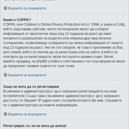
Върнете се в началото
Какво е COPPA?
COPPA, или Children’s Online Privacy Protection Act от 1998, е закон в САЩ,
който задължава сайтове, които потенциално могат да събират
информация от малолетни лица под 13 годишна възраст да имат
писменото разрешение на родител или някакъв друг вид легално
съглашение, позволяващо събирането на лична информация от лицето
под 13 годишна възраст. Ако не сте сигурни, че това е приложимо за Вас,
като някой, който се опитва да се регистрира или за сайта, в който се
опитвате да се регистрирате, моля потърсете правен съвет. Моля,
имайте предвид, че phpBB Limited и собственикът на този форум не могат
да предложат правни съвети по тази точка.
Върнете се в началото
Защо не мога да се регистрирам
Възможно е администраторът да е забранил регистрацията на нови
потребители. Също така е възможно администраторът да е забранил
достъпът от Вашият IP адрес или с потребителското Ви име. Свържете
се с администратора за повече информация.
Върнете се в началото
Регистрирах се, но не мога да вляза!