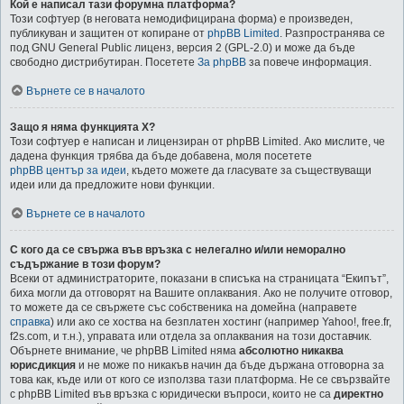
Кой е написал тази форумна платформа?
Този софтуер (в неговата немодифицирана форма) е произведен,
публикуван и защитен от копиране от
phpBB Limited
. Разпространява се
под GNU General Public лиценз, версия 2 (GPL-2.0) и може да бъде
свободно дистрибутиран. Посетете
За phpBB
за повече информация.
Върнете се в началото
Защо я няма функцията X?
Този софтуер е написан и лицензиран от phpBB Limited. Ако мислите, че
дадена функция трябва да бъде добавена, моля посетете
phpBB център за идеи
, където можете да гласувате за съществуващи
идеи или да предложите нови функции.
Върнете се в началото
С кого да се свържа във връзка с нелегално и/или неморално
съдържание в този форум?
Всеки от администраторите, показани в списъка на страницата “Екипът”,
биха могли да отговорят на Вашите оплаквания. Ако не получите отговор,
то можете да се свържете със собственика на домейна (направете
справка
) или ако се хоства на безплатен хостинг (например Yahoo!, free.fr,
f2s.com, и т.н.), управата или отдела за оплаквания на този доставчик.
Обърнете внимание, че phpBB Limited няма
абсолютно никаква
юрисдикция
и не може по никакъв начин да бъде държана отговорна за
това как, къде или от кого се използва тази платформа. Не се свързвайте
с phpBB Limited във връзка с юридически въпроси, които не са
директно