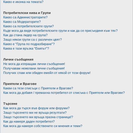
Какво е иконка на темата?
Потребителски нива и Групи
Какво са Администраторите?
Какво са Модераторите?
Какво са потребителските групи?
Къде мога да видя потребителските групи и как да се присъединя към тях?
Как да стана лидер на група?
Защо някои групи са с различен цвят?
Какво е “Група по подразбиране”?
Каква е тази връзка “Екипът”?
Лични съобщения
Не мога да изпращам лични съобщения!
Получавам нежелани лични съобщения!
Получих спам или обиден емейл от някой от този форум!
Приятели и Врагове
Какви са тези списъци с Приятели и Врагове?
Как мога да добавя / премахна потребител от списъка с Приятели или Врагове?
Търсене
Как мога да търся във форум или форуми?
Защо търсенето ми не връща резултати?
Защо търсенето ми връща празна страница!?
Как да намеря даден потребител?
Как мога да намеря собствените си мнения и теми?