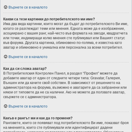
Върнете се в началото
Какви са тези картинки до потребителското ми име?
Има два вида картинки, които могат да бъдат до потребителското Ви име,
когато се разглеждат теми или мнения. Едната може да е изображение,
асоциирано с вашия ранг, най-често във формата на звезди, квадратчета
или точки, индикиращи колко мнения сте публикувал или Вашият статус
във форума. Другата картинка, обикновено по-голяма, е известна като
аватар и обикновено е уникална или персонална за всеки потребител.
Върнете се в началото
Как да си сложа аватар?
В Потребителския Контролен Панел, в раздел “Профил” можете да
добавите аватар от един от следните четири типа: Gravatar, Галерия,
Външен или да качите свой собствен. В зависимост от решението на
администратора на форума, възможно е аватарите да са забранени или
някои от типовете да не са налични. Ако не можете да ползвате аватар,
свържете се с администратора.
Върнете се в началото
Какъв е рангът ми и как да го променя?
Ранговете, които се появяват под потребителското Ви име, показват броя
на мненията, които сте публикували или идентифицират дадени