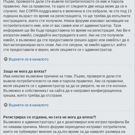
Първо, проверете дали сте въвели потребителското си име и парола
правилно. Ако са правилни, то едно от следните две неща може да се е
случило. Ако COPPA поддръжката е включена и сте избрали, че сте под 13
годишна възраст по време на регистрацията, то ще трябва да изпълните
инструкциите, които сте получили. Някои форуми изискват активация на
потребителското име, или от вас самия или от администратор. Тази
информаия ще Ви бъде предоставена по време на регистрация. Ако Ви е
изпратен емейл, следвайте инструкциите в него. Ако не сте получили
емейл, е възможно да сте предоставили грешен адрес или емейлът да е
бил категоризиран като спам. Ако сте сигурни, че емейл адресът, който
сте предоставили е верен, моля свържете се с администратор.
Върнете се в началото
Защо не мога да вляза?
Има няколко възможни причини за това. Първо, проверете дали сте
въвели потребителското си име и парола правилно. Ако са правилни,
моля свържете се с администратор за да се уверите, че не сте изгонен.
Възможно е собственикът на сайта да е направил конфигурационна
грешка, която трябва да отстрани.
Върнете се в началото
Регистрирах се отдавна, но сега не мога да вляза?!
Възможно е администраторът да е деактивирал или изтрил профила Ви
по някаква причина. Много форуми периодично изтриват потребители,
които не публикуват мнения за дълго време за да намалят размера на