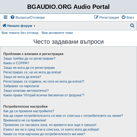
BGAUDIO.ORG Audio Portal
Въпроси/Отговори
Регистрация
Влез
Т
Начало форум
Виж темите без отговор
Виж активните теми
ъ
Често задавани въпроси
р
с
Проблеми с влизане и регистрация
е
Защо трябва да се регистрирам?
н
Какво е COPPA?
Защо не мога да се регистрирам
е
Регистрирах се, но не мога да вляза!
Защо не мога да вляза?
Регистрирах се отдавна, но сега не мога да вляза?!
Забравих си паролата!
Защо излизам автоматично?
Какво прави “Изтрий всички бисквитки от форума”?
Потребителски настройки
Как да си променя настройките?
Как да скрия потребителското си име от списъка с потребителите на линия?
Времената не са правилни!
Промених си часовата зона, но времето все още е грешно!
Езикът ми не е сред тези в списъка, от които мога да избера!
Какви са тези картинки до потребителското ми име?