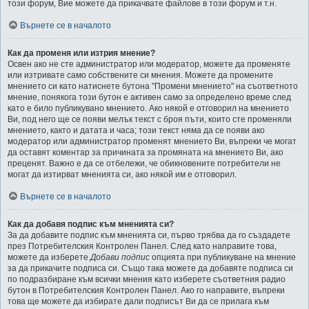
този форум, Вие можете да прикачвате файлове в този форум и т.н.
Върнете се в началото
Как да променя или изтрия мнение?
Освен ако не сте администратор или модератор, можете да променяте
или изтривате само собствените си мнения. Можете да промените
мнението си като натиснете бутона "Промени мнението" на съответното
мнение, понякога този бутон е активен само за определено време след
като е било публикувано мнението. Ако някой е отговорил на мнението
Ви, под него ще се появи мелък текст с броя пъти, които сте променяли
мнението, както и датата и часа; този текст няма да се появи ако
модератор или администратор променят мнението Ви, въпреки че могат
да оставят коментар за причината за промяната на мнението Ви, ако
преценят. Важно е да се отбележи, че обикновените потребители не
могат да изтирват мненията си, ако някой им е отговорил.
Върнете се в началото
Как да добавя подпис към мненията си?
За да добавите подпис към мненията си, първо трябва да го създадете
през Потребителския Контролен Панел. След като направите това,
можете да изберете
Добави подпис
опцията при публикуване на мнение
за да прикачите подписа си. Също така можете да добавяте подписа си
по подразбиране към всички мнения като изберете съответния радио
бутон в Потребителския Контролен Панел. Ако го направите, въпреки
това ще можете да избирате дали подписът Ви да се прилага към