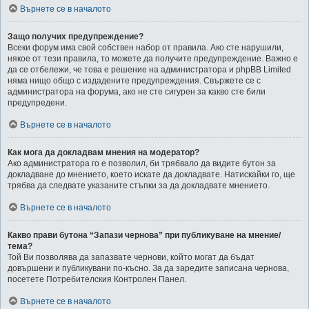
Върнете се в началото
Защо получих предупреждение?
Всеки форум има свой собствен набор от правила. Ако сте нарушили,
някое от тези правила, то можете да получите предупреждение. Важно е
да се отбележи, че това е решение на администратора и phpBB Limited
няма нищо общо с издадените предупреждения. Свържете се с
администратора на форума, ако не сте сигурен за какво сте били
предупредени.
Върнете се в началото
Как мога да докладвам мнения на модератор?
Ако администратора го е позволил, би трябвало да видите бутон за
докладване до мнението, което искате да докладвате. Натискайки го, ще
трябва да следвате указаните стъпки за да докладвате мнението.
Върнете се в началото
Какво прави бутона “Запази чернова” при публикуване на мнение/
тема?
Той Ви позволява да запазвате чернови, който могат да бъдат
довършени и публикувани по-късно. За да заредите записана чернова,
посетете Потребителския Контролен Панел.
Върнете се в началото