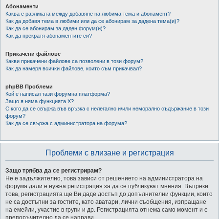
Абонаменти
Каква е разликата между добавяне на любима тема и абонамент?
Как да добавя тема в любими или да се абонирам за дадена тема(и)?
Как да се абонирам за даден форум(и)?
Как да прекратя абонаментите си?
Прикачени файлове
Какви прикачени файлове са позволени в този форум?
Как да намеря всички файлове, които съм прикачвал?
phpBB Проблеми
Кой е написал тази форумна платформа?
Защо я няма функцията X?
С кого да се свържа във връзка с нелегално и/или неморално съдържание в този
форум?
Как да се свържа с администратора на форума?
Проблеми с влизане и регистрация
Защо трябва да се регистрирам?
Не е задължително, това зависи от решението на администратора на
форума дали е нужна регистрация за да се публикуват мнения. Въпреки
това, регистрацията ще Ви даде достъп до допълнителни функции, които
не са достъпни за гостите, като аватари, лични съобщения, изпращане
на емейли, участие в групи и др. Регистрацията отнема само момент и е
препоръчително да се направи.