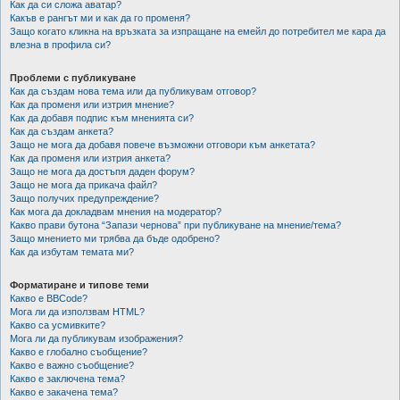
Как да си сложа аватар?
Какъв е рангът ми и как да го променя?
Защо когато кликна на връзката за изпращане на емейл до потребител ме кара да
влезна в профила си?
Проблеми с публикуване
Как да създам нова тема или да публикувам отговор?
Как да променя или изтрия мнение?
Как да добавя подпис към мненията си?
Как да създам анкета?
Защо не мога да добавя повече възможни отговори към анкетата?
Как да променя или изтрия анкета?
Защо не мога да достъпя даден форум?
Защо не мога да прикача файл?
Защо получих предупреждение?
Как мога да докладвам мнения на модератор?
Какво прави бутона “Запази чернова” при публикуване на мнение/тема?
Защо мнението ми трябва да бъде одобрено?
Как да избутам темата ми?
Форматиране и типове теми
Какво е BBCode?
Мога ли да използвам HTML?
Какво са усмивките?
Мога ли да публикувам изображения?
Какво е глобално съобщение?
Какво е важно съобщение?
Какво е заключена тема?
Какво е закачена тема?