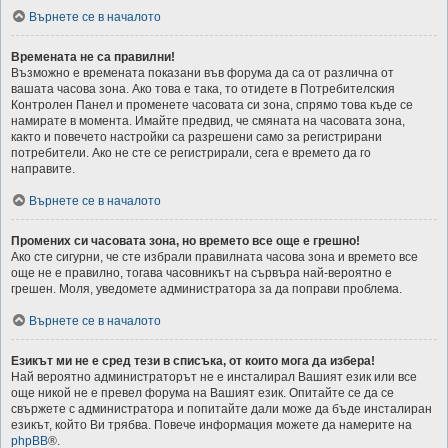
Върнете се в началото
Времената не са правилни!
Възможно е времената показани във форума да са от различна от
вашата часова зона. Ако това е така, то отидете в Потребителския
Контролен Панел и променете часовата си зона, спрямо това къде се
намирате в момента. Имайте предвид, че смяната на часовата зона,
както и повечето настройки са разрешени само за регистрирани
потребители. Ако не сте се регистрирали, сега е времето да го
направите.
Върнете се в началото
Промених си часовата зона, но времето все още е грешно!
Ако сте сигурни, че сте избрали правилната часова зона и времето все
още не е правилно, тогава часовникът на сървъра най-вероятно е
грешен. Моля, уведомете администратора за да поправи проблема.
Върнете се в началото
Езикът ми не е сред тези в списъка, от които мога да избера!
Най вероятно администраторът не е инсталирал Вашият език или все
още никой не е превел форума на Вашият език. Опитайте се да се
свържете с администратора и попитайте дали може да бъде инсталиран
езикът, който Ви трябва. Повече информация можете да намерите на
phpBB
®.