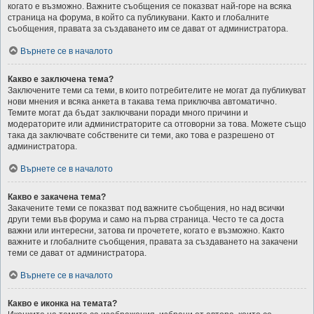
когато е възможно. Важните съобщения се показват най-горе на всяка
страница на форума, в който са публикувани. Както и глобалните
съобщения, правата за създаването им се дават от администратора.
Върнете се в началото
Какво е заключена тема?
Заключените теми са теми, в които потребителите не могат да публикуват
нови мнения и всяка анкета в такава тема приключва автоматично.
Темите могат да бъдат заключвани поради много причини и
модераторите или администраторите са отговорни за това. Можете също
така да заключвате собствените си теми, ако това е разрешено от
администратора.
Върнете се в началото
Какво е закачена тема?
Закачените теми се показват под важните съобщения, но над всички
други теми във форума и само на първа страница. Често те са доста
важни или интересни, затова ги прочетете, когато е възможно. Както
важните и глобалните съобщения, правата за създаването на закачени
теми се дават от администратора.
Върнете се в началото
Какво е иконка на темата?