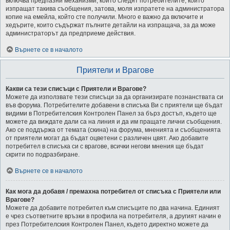
включва предпазни механизми, които следят потребителите, които
изпращат такива съобщения, затова, моля изпратете на администратора
копие на емейла, който сте получили. Много е важно да включите и
хедърите, които съдържат пълните детайли на изпращача, за да може
администраторът да предприеме действия.
Върнете се в началото
Приятели и Врагове
Какви са тези списъци с Приятели и Врагове?
Можете да използвате тези списъци за да организирате познанствата си
във форума. Потребителите добавени в списъка Ви с приятели ще бъдат
видими в Потребителския Контролен Панел за бърз достъп, където ще
можете да виждате дали са на линия и да им пращате лични съобщения.
Ако се поддържа от темата (скина) на форума, мненията и съобщенията
от приятели могат да бъдат оцветени с различен цвят. Ако добавите
потребител в списъка си с врагове, всички негови мнения ще бъдат
скрити по подразбиране.
Върнете се в началото
Как мога да добавя / премахна потребител от списъка с Приятели или
Врагове?
Можете да добавите потребител към списъците по два начина. Единият
е чрез съответните връзки в профила на потребителя, а другият начин е
през Потребителския Контролен Панел, където директно можете да