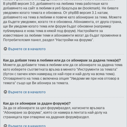
В phpBB версия 3.0, добавянето на любима тема работеше като
добавянето на сайт в любими в уеб браузъра ви (bookmark). Не бивате
уведомен когато темата е обновена. От phpBB версия 3.1 натам,
добавянето на тема в любими е повече като абониране за тема. Можете
да бъдете уведомен, когато тя е обновена. Абонамента, от друга страна,
ще Ви уведоми когато тема или форум бъдат обновени (например
публикувана е нова тема в някой под форум). Настройките за
известяване за любими теми и абонаменти могат да бъдат променяни в
Потребителския панел, раздел “Настройки на форума”.
Върнете се в началото
Как да добавя тема в любими или да се абонирам за дадена тема(и)?
Можете да добавите тема в любими или да се абонирате за дадена тема
като изберете съответната връзка в менюто “Инструменти за темата”
(бутон с гаечен ключ намиращ се най-горе и най-долу на всяка тема).
Отговарянето на тема с включена опция “Уведоми ме при нов отговор в
темата” също ще Ви абонира за темата.
Върнете се в началото
Как да се абонирам за даден форум(и)?
За да се абонирате за цял форум/раздел, натиснете връзката
“Абониране за форума”, която се намира в лентата най-долу на
страницата при отваряне на дадения форум/раздел.
Върнете се в началото