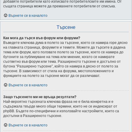
добавяте потребители като изписвате потребителските им имена. От
същата страница можете да премахнете потребители от списъка.
Върнете се в началото
Търсене
Как мога да търся във форум или форуми?
Въведете ключова дума в полето за търсене, което се намира горе дясно
на главната страница, форумите и темите. Можете да търсите в дадена
тема или форум, като ползвате полето за търсене, което се намира до
бутоните за публикуване на тема или мнение, когато се намирате
съответно във форум или тема. Разширеното търсене е достъпно от
бутона “Разширено търсене”, който се намира в дясно от полето за
търсене. В зависимост от стила на форума, местоположението и
функциите на полето за търсене могат да се различават.
Върнете се в началото
Защо търсенето ми не връща резултати?
Най-вероятно търсената ключова фраза не е била конкретна и е
съдържала твърде много общи термини, които не се индексират от
phpBB. Бъдете по-специфични и използвайте настройките, които са
достъпни в Разширеното търсене.
Върнете се в началото