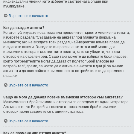
индивидуални мнения като изберете съответната опция при
публикуване.
Върнете се в началото
Как да създам анкета?
Когато публикувате нова тема или променяте първото мнение на темата,
изберете раздела “Създаване на анкета” под главната форма на
мнението; ако не виждате този раздел, най-вероятно нямате права да
създавате анкети. Въведете въпрос на анкетата и най-малко два
възможни отговора в съответните полета, като се убедите, че всеки
отговор е на отделен ред. Също така можете да избирате броя гласове,
които потребителите могат да дават от полето “Брой гласове на
потребител”, време, за което да е активна анкетата в дни (0 за винаги
активна) и да настройвате възможността потребителите да променят
гласа си.
Върнете се в началото
Защо не мога да добавя повече възможни отговори към анкетата?
Максималният брой възможни отговори се определя от администратора.
Ако мислите, че Ви трябват повече от позволения брой възможни
отговори, моля свържете се с администратора.
Върнете се в началото
Как да променя или изтрия анкета?