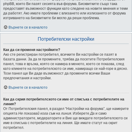
phpBB, които Ви пазят сесията във форума. Бисквитките също така
предоставят възможност функции като следене на новите мнения и теми
да работят. Ако имате проблеми с влизането или излизането от форума
изтриването на бисквитките би могло да реши проблема.
Върнете се в началото
Потребителски настройки
Как да си променя настройките?
Ако сте регистриран потребител, всичките Ви настройки се пазят в
базата данни. За да ги промените, трябва да посетите Потребителския
панел, това е връзка, която се намира в менюто, което се показва, след
като кликнете на потребителското си име, намиращо се най-горе в дясно.
Този панел ще Ви даде възможност да промените всички Ваши
предпочитания и настройки.
Върнете се в началото
Как да скрия потребителското си име от списъка с потребителите на
линия?
От Потребителския панел, в раздел “Настройки на форума”, ще намерите
опцията
Не показвай кога съм на линия
. Изберете
Да
и само
администраторите, модераторите и Вие ще виждате потребителското си
име в списъка с потребителите на линия. Ще имате статут на скрит
потребител.