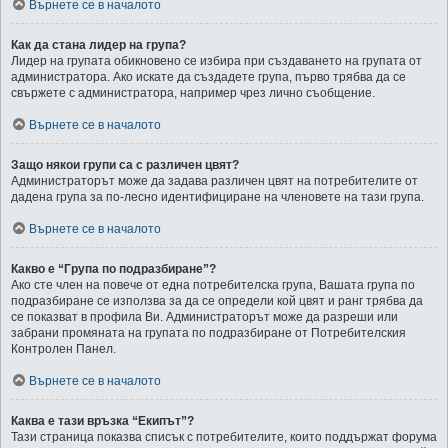
Върнете се в началото
Как да стана лидер на група?
Лидер на групата обикновено се избира при създаването на групата от
администратора. Ако искате да създадете група, първо трябва да се
свържете с администратора, например чрез лично съобщение.
Върнете се в началото
Защо някои групи са с различен цвят?
Администраторът може да задава различен цвят на потребителите от
дадена група за по-лесно идентифициране на членовете на тази група.
Върнете се в началото
Какво е “Група по подразбиране”?
Ако сте член на повече от една потребителска група, Вашата група по
подразбиране се използва за да се определи кой цвят и ранг трябва да
се показват в профила Ви. Администраторът може да разреши или
забрани промяната на групата по подразбиране от Потребителския
Контролен Панел.
Върнете се в началото
Каква е тази връзка “Екипът”?
Тази страница показва списък с потребителите, които поддържат форума