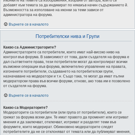
Иконките на темите са изображения, избрани от автора, които се
добавят към темата за да индикират по някакъв начин съдържанието й.
Възможността за използване на иконки за теми зависи от
администратора на форума.
Върнете се в началото
Потребителски нива и Групи
Какво са Администраторите?
Администраторите са потребители, които имат най-високо ниво на
контрол във форума. В зависимост от това, дали създателя на форума е
дал съответните права, тези потребители могат да контролират всички
възможни операции във форума, включително управление на правата,
изгонените потребители, създаването на потребителски групи,
назначаване на модератори и т.н. Също така, те могат да имат пълни
модераторски права във всички форуми, отново, ако това им е позволено
от създателя на форума.
Върнете се в началото
Какво са Модераторите?
Модераторите са потребители (или група от потребители), които се
грижат за форума всеки ден. Те имат правото да променят или изтриват
мнения и да заключват, отключват, изтриват и разделят теми във
форумите, които модерират. Обикновено модераторите следят
потребителите да не се отклоняват от темата или да публикуват мнения,