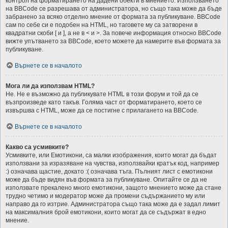
контрол на форматирането на дадени обекти в мнението. Използването
на BBCode се разрешава от администратора, но също така може да бъде
забранено за всяко отделно мнение от формата за публикуване. BBCode
сам по себе си е подобен на HTML, но таговете му са затворени в
квадратни скоби [ и ], а не в < и >. За повече информация относно BBCode
вижте упътването за BBCode, което можете да намерите във формата за
публикуване.
Върнете се в началото
Мога ли да използвам HTML?
Не. Не е възможно да публикувате HTML в този форум и той да се
възпроизведе като такъв. Голяма част от форматирането, което се
извършва с HTML, може да се постигне с прилагането на BBCode.
Върнете се в началото
Какво са усмивките?
Усмивките, или Емотикони, са малки изображения, които могат да бъдат
използвани за изразяване на чувства, използвайки кратък код, например
:) означава щастие, докато :( означава тъга. Пълният лист с емотикони
може да бъде видян във формата за публикуване. Опитайте се да не
използвате прекалено много емотикони, защото мнението може да стане
трудно четимо и модератор може да промени съдържанието му или
направо да го изтрие. Администратора също така може да е задал лимит
на максималния брой емотикони, които могат да се съдържат в едно
мнение.