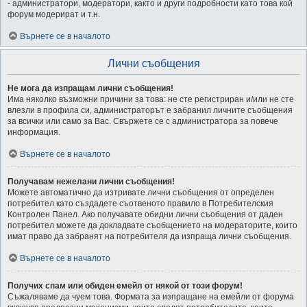
- администратори, модератори, както и други подробности като това кой
форум модерират и т.н.
Върнете се в началото
Лични съобщения
Не мога да изпращам лични съобщения!
Има няколко възможни причини за това: не сте регистриран и/или не сте
влезли в профила си, администраторът е забранил личните съобщения
за всички или само за Вас. Свържете се с администратора за повече
информация.
Върнете се в началото
Получавам нежелани лични съобщения!
Можете автоматично да изтривате лични съобщения от определен
потребител като създадете съотвеното правило в Потребителския
Контролен Панел. Ако получавате обидни лични съобщения от даден
потребител можете да докладвате съобщението на модераторите, които
имат право да забранят на потребителя да изпраща лични съобщения.
Върнете се в началото
Получих спам или обиден емейл от някой от този форум!
Съжаляваме да чуем това. Формата за изпращане на емейли от форума