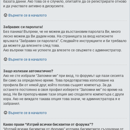
базата данни. Ако това се е случило, опитайте да се регистрирате отново
и да участвате активно в дискусиите.
Върнете се в началото
Забравих си паролата!
Без паника! Въпреки, че не можем да възстановим паролата Ви, много
лесно можем да Ви дадем нова. На страницата за вход натиснете
връзката "Забравих си паролата". Следвайте инструкциите и би трябвало
да можете да влезнете след това.
Ако въпреки това не успеете да влезете се свържете с администратор.
Върнете се в началото
Защо излизам автоматично?
Ако не сте избрали “Запомни ме” при вход, то форумът ще пази сесията
Ви само за определено време. Това предотвратява използване на
профила Ви от някой друг, който ползва същият компютър. За да
останете постоянно в своя профил изберете “Запомни ме” по време на
вход. Не Ви препоръчваме тази опция ако споделяте компютъра с други
хора. Ако не виждате такава опция това значи, че администратора я е
забранил.
Върнете се в началото
Какво прави “Изтрий всички бисквитки от форума”?
“Изтрий всички бисквитки от форума” изтрива бисквитките създадени от