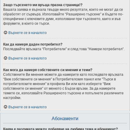
Защо търсенето ми връща празна страница!?
Вашата заявка е върнала твърде много резултати, които не могат да се
обработят от сървъра. Използвайте “Разширено търсене” и бъдете по-
специфични с ключовите думи, използвани при търсенето, както и във
форумите, в които се търси.
Върнете се в началото
Как да намеря даден потребител?
Последвайте връзката “Потребители” и след това “Намери потребител”.
Върнете се в началото
Как мога да намеря собствените си мнения и теми?
Собствените Ви мнения можете да намерите като последвате връзката
“Виж собствените си мнения” в Потребителския панел или “Търси в
потребителските мнения” в профила Ви или като изберете “Виж
собствените си мнения” от менюто с Бързи връзки. За да намерите
темите си, използвайте Разширеното търсене и попълнете различните
настройки.
Върнете се в началото
Абонаменти
Каква е разликата между добавяне на любима тема и абонамент?