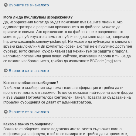
Върнете се в началото
Мога ли да публикувам изображения?
Да, изображения могат да бъдат показвани във Вашите мнения. Ако
администратора е разрешил прикачването на файлове, можете да
прикачите снимка. Ако прикачването на файлове не е разрешено, то
можете да публикувате снимка от публично достъпен сървър, например
http://www.example.com/my-picture.gif. Не можете да публикувате снимка от
връзка към локалния Ви компютър (освен ако той не е публично достъпен
сървър), нито снимки, съхранявани зад механизъм за защита с парола,
например hotmail или gmail пощи, сайтове, изискващи парола и т.н. За да
се покаже изображението, трябва да използвате BBCode [img] тага.
Върнете се в началото
Какво е глобално съобщение?
Глобалните съобщения съдържат важна информация и трябва да ги
прочетете, когато е възможно. Те ще се показват най-горе на всеки форум
и във Вашия Потребителски Контролен Панел. Правата за създаване на
глобални съобщения се дават от администратора.
Върнете се в началото
Какво е важно съобщение?
Важните съобщения, както подсказва името, често съдържат важна
информация за форума, в който се намирате и трябва да ги прочетете,